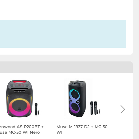
enwood AS-P200BT +
Muse M-1937 DJ + MC-50
Muse M-19
use MC-30 WI Nero
WI
WI