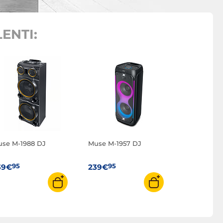
ENTI:
se M-1988 DJ
Muse M-1957 DJ
95
95
39€
239€