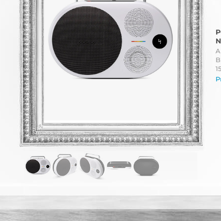
P
N
A
B
1
P