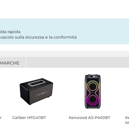
ida rapida
uscolo sulla sicurezza e la conformità
 MARCHE
r
Caliber HFG411BT
Kenwood AS-P400BT
K
M