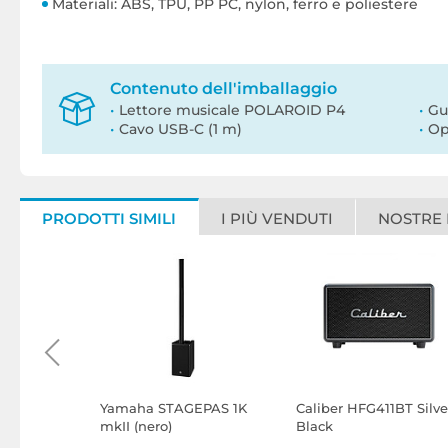
Materiali: ABS, TPU, PP PC, nylon, ferro e poliestere
Contenuto dell'imballaggio
Lettore musicale POLAROID P4
Gu
Cavo USB-C (1 m)
Op
PRODOTTI SIMILI
I PIÙ VENDUTI
NOSTRE
nal S1
Yamaha STAGEPAS 1K
Caliber HFG411BT Silve
mkII (nero)
Black