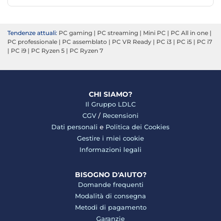
Tendenze attuali:
PC gaming
|
PC streaming
|
Mini PC
|
PC All in one
|
PC professionale
|
PC assemblato
|
PC VR Ready
|
PC i3
|
PC i5
|
PC i7
|
PC i9
|
PC Ryzen 5
|
PC Ryzen 7
CHI SIAMO?
Il Gruppo LDLC
CGV
/
Recensioni
Dati personali
e
Politica dei Cookies
Gestire i miei cookie
Informazioni legali
BISOGNO D'AIUTO?
Domande frequenti
Modalità di consegna
Metodi di pagamento
Garanzie