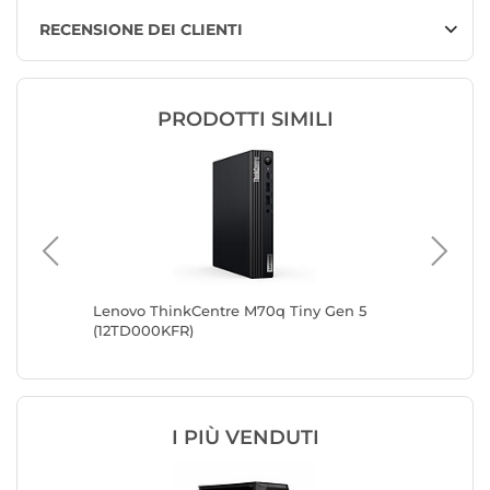
RECENSIONE DEI CLIENTI
PRODOTTI SIMILI
en 5
Lenovo ThinkCentre M70q Tiny Gen 5
MSI Pro
(12TD000KFR)
I PIÙ VENDUTI