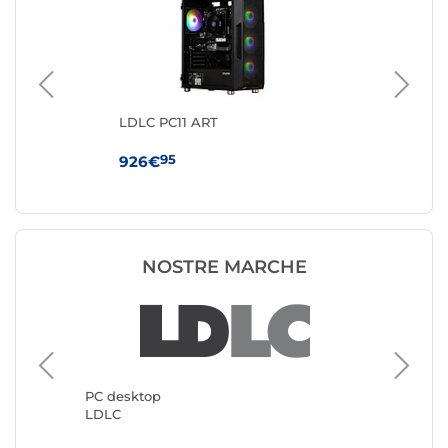
LDLC PC11 ART
GM
350
95
926€
37
NOSTRE MARCHE
PC desk
Generic
PC desktop
LDLC