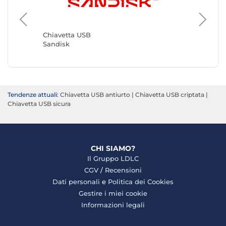
Chiavet
Kingsto
Chiavetta USB
Sandisk
Tendenze attuali:
Chiavetta USB antiurto
|
Chiavetta USB criptata
|
Chiavetta USB sicura
CHI SIAMO?
Il Gruppo LDLC
CGV
/
Recensioni
Dati personali
e
Politica dei Cookies
Gestire i miei cookie
Informazioni legali