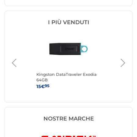
I PIÙ VENDUTI
Kingston DataTraveler Exodia
San
64GB
3.0
95
15€
35
NOSTRE MARCHE