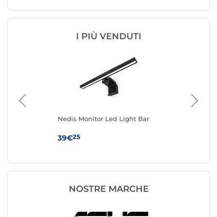
I PIÙ VENDUTI
ht
Nedis Monitor Led Light Bar
Be
25
39€
21
NOSTRE MARCHE