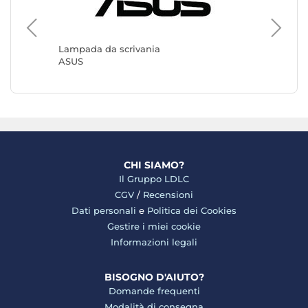
Lampada
BenQ
Lampada da scrivania
ASUS
CHI SIAMO?
Il Gruppo LDLC
CGV
/
Recensioni
Dati personali
e
Politica dei Cookies
Gestire i miei cookie
Informazioni legali
BISOGNO D'AIUTO?
Domande frequenti
Modalità di consegna