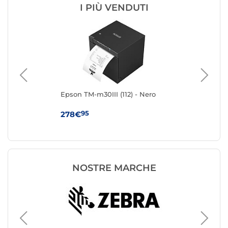
I PIÙ VENDUTI
Epson TM-m30III (112) - Nero
Br
95
278€
95
NOSTRE MARCHE
Stampan
Epson