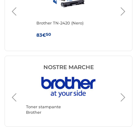
Brother TN-2420 (Nero)
Ton
50
83€
17
NOSTRE MARCHE
Toner s
Canon
Toner stampante
Brother