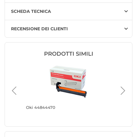
SCHEDA TECNICA
RECENSIONE DEI CLIENTI
PRODOTTI SIMILI
Oki 44844470
Oki Ton
(090061