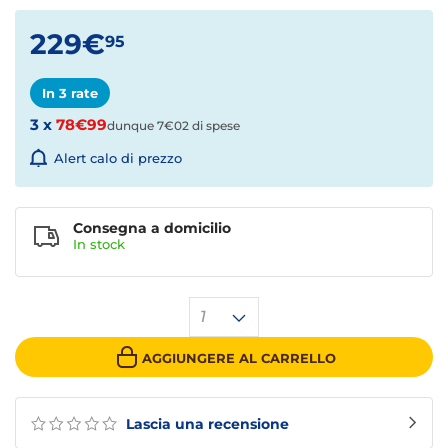
229€
95
In 3 rate
3 x
78€99
dunque 7€02 di spese
Alert calo di prezzo
Consegna a domicilio
In stock
1
AGGIUNGERE AL CARRELLO
Lascia una recensione