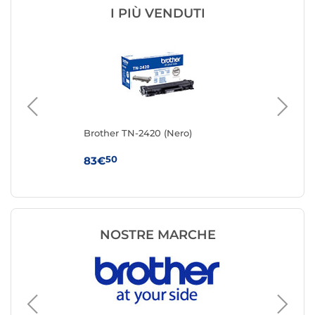
I PIÙ VENDUTI
TN-
Brother TN-2420 (Nero)
Ton
50
83€
17
NOSTRE MARCHE
Toner s
Canon