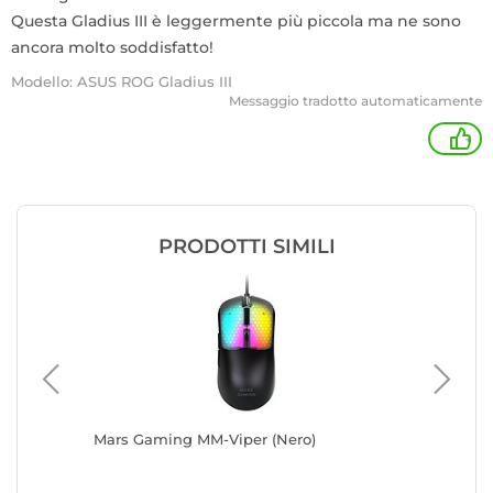
Questa Gladius III è leggermente più piccola ma ne sono
ancora molto soddisfatto!
Modello: ASUS ROG Gladius III
Messaggio tradotto automaticamente
+
PRODOTTI SIMILI
Mars Gaming MM-Viper (Nero)
Gloriou