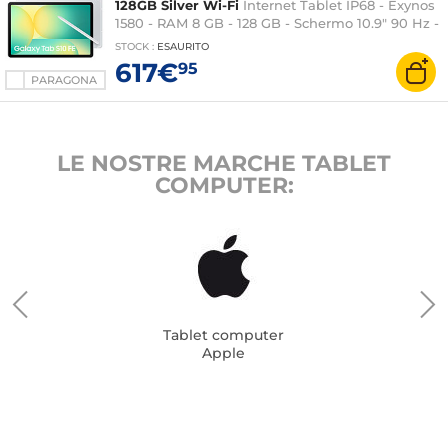
128GB Silver Wi-Fi
Internet Tablet IP68 - Exynos
1580 - RAM 8 GB - 128 GB - Schermo 10.9" 90 Hz -
Wi-Fi 6E/Bluetooth 5.3 - Webcam - 8000 mAh - S
STOCK
:
ESAURITO
Pen - Android 15
617€
95
PARAGONA
LE NOSTRE MARCHE TABLET
COMPUTER:
Tablet computer
Apple