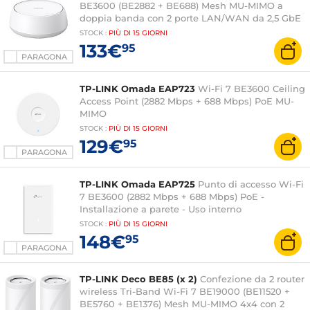
BE3600 (BE2882 + BE688) Mesh MU-MIMO a
doppia banda con 2 porte LAN/WAN da 2,5 GbE
STOCK
:
PIÙ DI
15 GIORNI
133€
95
PARAGONA
TP-LINK Omada EAP723
Wi-Fi 7 BE3600 Ceiling
Access Point (2882 Mbps + 688 Mbps) PoE MU-
MIMO
STOCK
:
PIÙ DI
15 GIORNI
129€
95
PARAGONA
TP-LINK Omada EAP725
Punto di accesso Wi-Fi
7 BE3600 (2882 Mbps + 688 Mbps) PoE -
Installazione a parete - Uso interno
STOCK
:
PIÙ DI
15 GIORNI
148€
95
PARAGONA
TP-LINK Deco BE85 (x 2)
Confezione da 2 router
wireless Tri-Band Wi-Fi 7 BE19000 (BE11520 +
BE5760 + BE1376) Mesh MU-MIMO 4x4 con 2