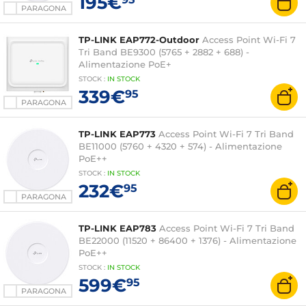
195€
PARAGONA
TP-LINK EAP772-Outdoor
Access Point Wi-Fi 7
Tri Band BE9300 (5765 + 2882 + 688) -
Alimentazione PoE+
STOCK
:
IN STOCK
339€
95
PARAGONA
TP-LINK EAP773
Access Point Wi-Fi 7 Tri Band
BE11000 (5760 + 4320 + 574) - Alimentazione
PoE++
STOCK
:
IN STOCK
232€
95
PARAGONA
TP-LINK EAP783
Access Point Wi-Fi 7 Tri Band
BE22000 (11520 + 86400 + 1376) - Alimentazione
PoE++
STOCK
:
IN STOCK
599€
95
PARAGONA