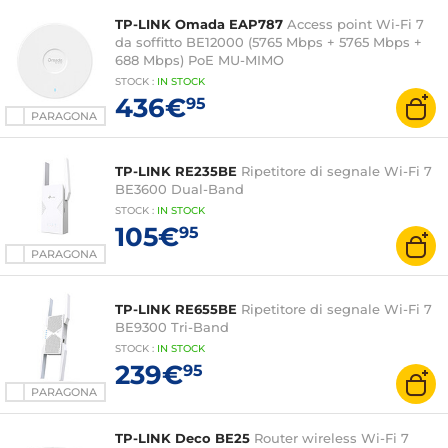
TP-LINK Omada EAP787
Access point Wi-Fi 7
da soffitto BE12000 (5765 Mbps + 5765 Mbps +
688 Mbps) PoE MU-MIMO
STOCK
:
IN STOCK
436€
95
PARAGONA
TP-LINK RE235BE
Ripetitore di segnale Wi-Fi 7
BE3600 Dual-Band
STOCK
:
IN STOCK
105€
95
PARAGONA
TP-LINK RE655BE
Ripetitore di segnale Wi-Fi 7
BE9300 Tri-Band
STOCK
:
IN STOCK
239€
95
PARAGONA
TP-LINK Deco BE25
Router wireless Wi-Fi 7