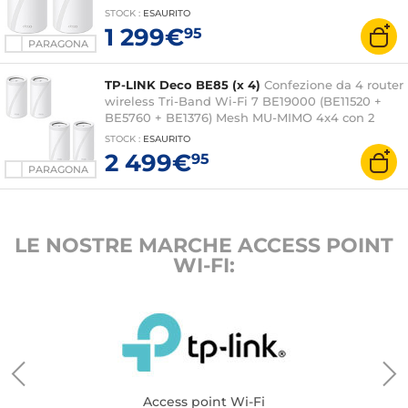
porte combo LAN/WAN da 2,5 GbE + 1 LAN/WAN
STOCK
:
ESAURITO
da 10 GbE + 1 LAN/WAN da 10 GbE/SFP+
1 299€
95
PARAGONA
TP-LINK Deco BE85 (x 4)
Confezione da 4 router
wireless Tri-Band Wi-Fi 7 BE19000 (BE11520 +
BE5760 + BE1376) Mesh MU-MIMO 4x4 con 2
porte combo LAN/WAN da 2,5 GbE + 1 LAN/WAN
STOCK
:
ESAURITO
da 10 GbE + 1 LAN/WAN da 10 GbE/SFP+
2 499€
95
PARAGONA
LE NOSTRE MARCHE ACCESS POINT
WI-FI:
Access point Wi-Fi