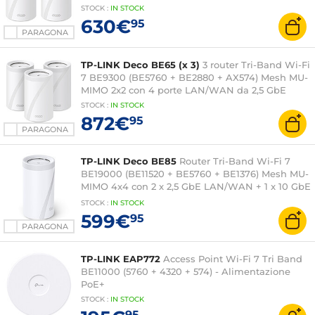
STOCK
:
IN STOCK
630€
95
PARAGONA
TP-LINK Deco BE65 (x 3)
3 router Tri-Band Wi-Fi
7 BE9300 (BE5760 + BE2880 + AX574) Mesh MU-
MIMO 2x2 con 4 porte LAN/WAN da 2,5 GbE
STOCK
:
IN STOCK
872€
95
PARAGONA
TP-LINK Deco BE85
Router Tri-Band Wi-Fi 7
BE19000 (BE11520 + BE5760 + BE1376) Mesh MU-
MIMO 4x4 con 2 x 2,5 GbE LAN/WAN + 1 x 10 GbE
LAN/WAN + 1 x 10 GbE/SFP combo LAN/WAN+
STOCK
:
IN STOCK
599€
95
PARAGONA
TP-LINK EAP772
Access Point Wi-Fi 7 Tri Band
BE11000 (5760 + 4320 + 574) - Alimentazione
PoE+
STOCK
:
IN STOCK
95