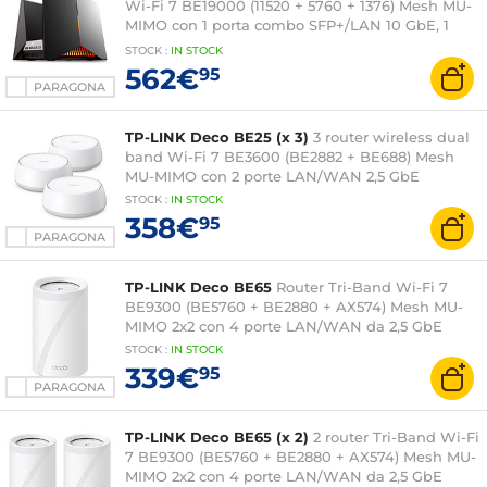
Wi-Fi 7 BE19000 (11520 + 5760 + 1376) Mesh MU-
MIMO con 1 porta combo SFP+/LAN 10 GbE, 1
porta WAN/LAN 10 GbE, 4 porte LAN 2.5 GbE
STOCK
:
IN STOCK
562€
95
PARAGONA
TP-LINK Deco BE25 (x 3)
3 router wireless dual
band Wi-Fi 7 BE3600 (BE2882 + BE688) Mesh
MU-MIMO con 2 porte LAN/WAN 2,5 GbE
STOCK
:
IN STOCK
358€
95
PARAGONA
TP-LINK Deco BE65
Router Tri-Band Wi-Fi 7
BE9300 (BE5760 + BE2880 + AX574) Mesh MU-
MIMO 2x2 con 4 porte LAN/WAN da 2,5 GbE
STOCK
:
IN STOCK
339€
95
PARAGONA
TP-LINK Deco BE65 (x 2)
2 router Tri-Band Wi-Fi
7 BE9300 (BE5760 + BE2880 + AX574) Mesh MU-
MIMO 2x2 con 4 porte LAN/WAN da 2,5 GbE