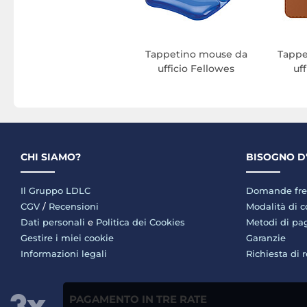
Tappetino mouse da
Tappe
ufficio Fellowes
uf
CHI SIAMO?
BISOGNO D
Il Gruppo LDLC
Domande fre
CGV
/
Recensioni
Modalità di 
Dati personali
e
Politica dei Cookies
Metodi di p
Gestire i miei cookie
Garanzie
Informazioni legali
Richiesta di 
PAGAMENTO IN TRE RATE