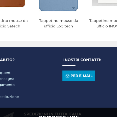
tino mouse da
Tappetino mouse da
Tappetino mo
ficio Satechi
ufficio Logitech
ufficio IN
'AIUTO?
I NOSTRI CONTATTI:
quenti
PER E-MAIL
consegna
agamento
restituzione
SPEDIZIONI IN TUTTA ITALIA