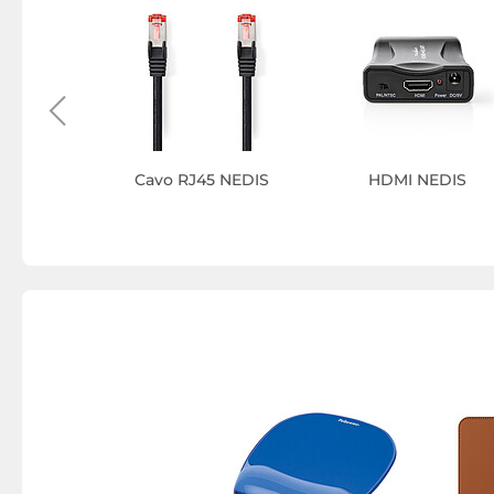
o smart
IS
Cavo RJ45 NEDIS
HDMI NEDIS