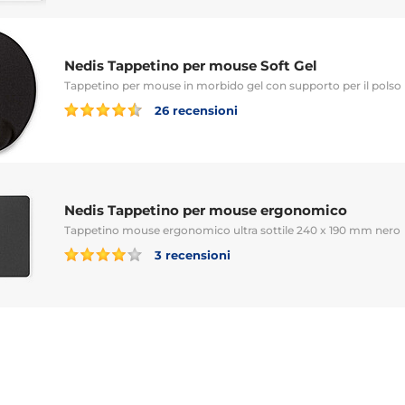
Nedis Tappetino per mouse Soft Gel
Tappetino per mouse in morbido gel con supporto per il polso
26 recensioni
Nedis Tappetino per mouse ergonomico
Tappetino mouse ergonomico ultra sottile 240 x 190 mm nero
3 recensioni