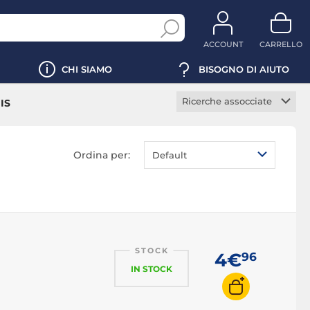
ACCOUNT
CARRELLO
CHI SIAMO
BISOGNO DI AIUTO
Ricerche assocciate
IS
Tappetino mouse
antiscivolo
Ordina per:
Default
Tappetino mouse
poggiapolso
Tappetino mouse RGB
Tappetino mouse XXL
Tappetino mouse
flessibile
STOCK
4€
96
Tappetino mouse
IN STOCK
rigido