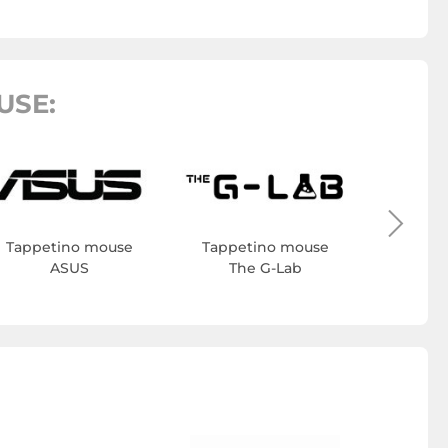
USE:
Tappe
Fox
Tappetino mouse
Tappetino mouse
ASUS
The G-Lab