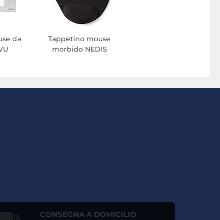
use da
Tappetino mouse
OVU
morbido NEDIS
CONSEGNA A DOMICILIO