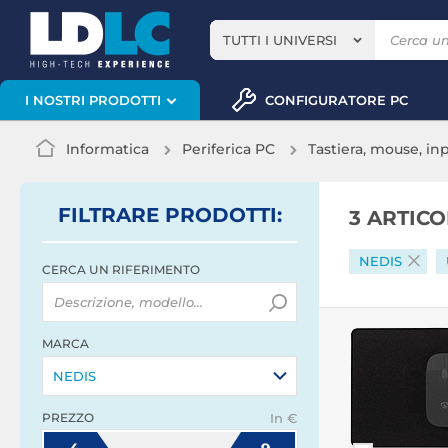
TUTTI I UNIVERSI
CONFIGURATORE PC
I NOSTRI PRODOTTI
Informatica
Periferica PC
Tastiera, mouse, in
FILTRARE
PRODOTTI
:
3 ARTIC
NEDIS
CERCA UN RIFERIMENTO
MARCA
NEDIS
PREZZO
In €