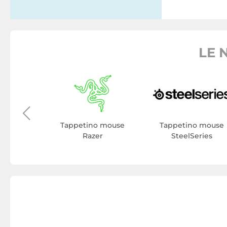
LE 
o mouse
owie
Tappetino mouse
Tappetino mouse
Razer
SteelSeries