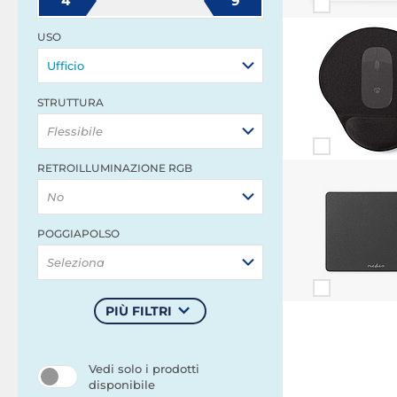
4
9
USO
Ufficio
STRUTTURA
Flessibile
RETROILLUMINAZIONE RGB
No
POGGIAPOLSO
Seleziona
PIÙ FILTRI
Vedi solo i prodotti
disponibile