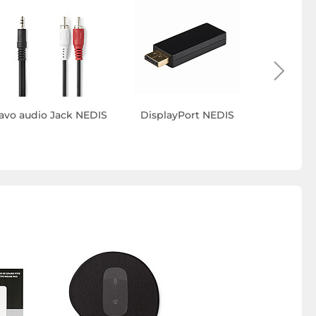
avo audio Jack NEDIS
DisplayPort NEDIS
Cavo aud