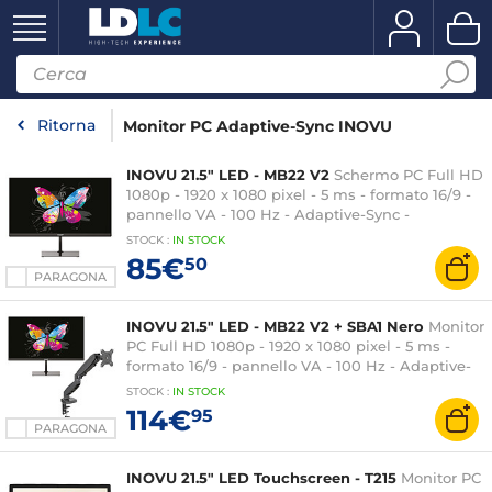
Ritorna
Monitor PC Adaptive-Sync INOVU
INOVU 21.5" LED - MB22 V2
Schermo PC Full HD
1080p - 1920 x 1080 pixel - 5 ms - formato 16/9 -
pannello VA - 100 Hz - Adaptive-Sync -
HDMI/VGA - Nero
STOCK
:
IN STOCK
85€
50
PARAGONA
INOVU 21.5" LED - MB22 V2 + SBA1 Nero
Monitor
PC Full HD 1080p - 1920 x 1080 pixel - 5 ms -
formato 16/9 - pannello VA - 100 Hz - Adaptive-
Sync - HDMI/VGA - Nero + Supporto Monitor fino
STOCK
:
IN STOCK
a 27" (Max. 7 Kg)
114€
95
PARAGONA
INOVU 21.5" LED Touchscreen - T215
Monitor PC