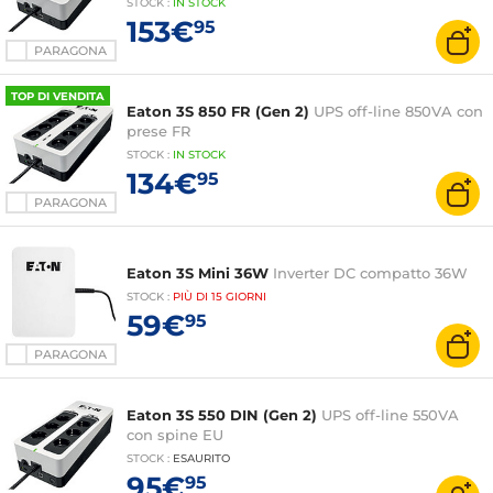
STOCK
:
IN
STOCK
153€
95
PARAGONA
TOP DI VENDITA
Eaton 3S 850 FR (Gen 2)
UPS off-line 850VA con
prese FR
STOCK
:
IN STOCK
134€
95
PARAGONA
Eaton 3S Mini 36W
Inverter DC compatto 36W
STOCK
:
PIÙ DI
15 GIORNI
59€
95
PARAGONA
Eaton 3S 550 DIN (Gen 2)
UPS off-line 550VA
con spine EU
STOCK
:
ESAURITO
95€
95