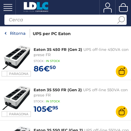
Ritorna
UPS per PC Eaton
Eaton 3S 450 FR (Gen 2)
UPS off-line 450VA con
prese FR
STOCK
:
IN
STOCK
86€
50
PARAGONA
Eaton 3S 550 FR (Gen 2)
UPS off-line 550VA con
prese FR
STOCK
:
IN STOCK
105€
95
PARAGONA
Eaton 3S 550 IEC (Gen 2)
UPS off-line 550VA con