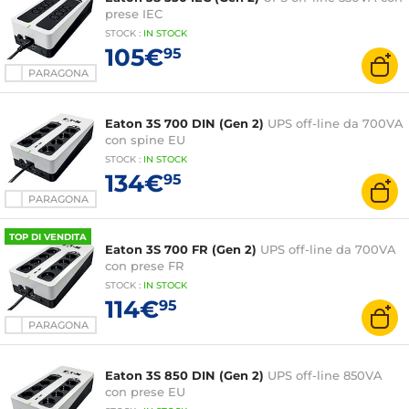
prese IEC
STOCK
:
IN STOCK
105€
95
PARAGONA
Eaton 3S 700 DIN (Gen 2)
UPS off-line da 700VA
con spine EU
STOCK
:
IN STOCK
134€
95
PARAGONA
TOP DI VENDITA
Eaton 3S 700 FR (Gen 2)
UPS off-line da 700VA
con prese FR
STOCK
:
IN STOCK
114€
95
PARAGONA
Eaton 3S 850 DIN (Gen 2)
UPS off-line 850VA
con prese EU