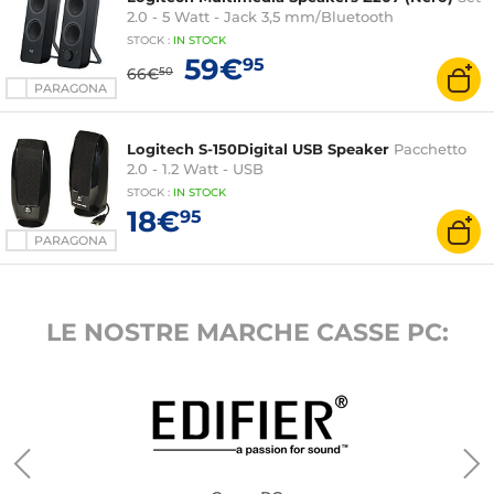
2.0 - 5 Watt - Jack 3,5 mm/Bluetooth
STOCK
:
IN STOCK
59€
95
66€
50
PARAGONA
Logitech S-150Digital USB Speaker
Pacchetto
2.0 - 1.2 Watt - USB
STOCK
:
IN STOCK
18€
95
PARAGONA
LE NOSTRE MARCHE CASSE PC: