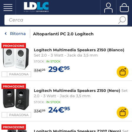
Ritorna
Altoparlanti PC 2.0 Logitech
PROMOZIONE
Logitech Multimedia Speakers Z150 (Bianco)
Set 2.0 - 3 Watt - Jack da 3,5 mm
STOCK
:
IN STOCK
29€
95
33€
25
PARAGONA
PROMOZIONE
Logitech Multimedia Speakers Z150 (Nero)
Set
2.0 - 3 Watt - Jack da 3,5 mm
STOCK
:
IN STOCK
24€
95
33€
25
PARAGONA
PROMOZIONE
Logitech Multimedia Speakers Z207 (Nero)
Set