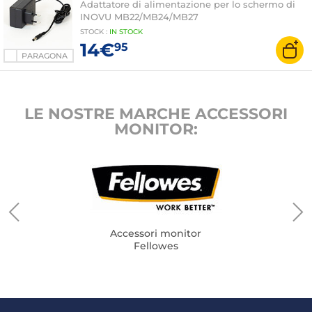
Adattatore di alimentazione per lo schermo di
INOVU MB22/MB24/MB27
STOCK
:
IN STOCK
14€
95
PARAGONA
LE NOSTRE MARCHE ACCESSORI
MONITOR:
Accessori monitor
Fellowes