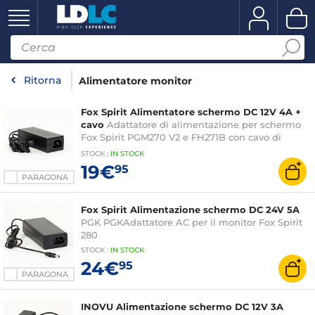
Ritorna
Alimentatore monitor
Fox Spirit Alimentatore schermo DC 12V 4A +
cavo
Adattatore di alimentazione per schermo
Fox Spirit PGM270 V2 e FH271B con cavo di
alimentazione incluso
STOCK
:
IN STOCK
19€
95
PARAGONA
Fox Spirit Alimentazione schermo DC 24V 5A
PGK PGKAdattatore AC per il monitor Fox Spirit
280
STOCK
:
IN STOCK
24€
95
PARAGONA
INOVU Alimentazione schermo DC 12V 3A