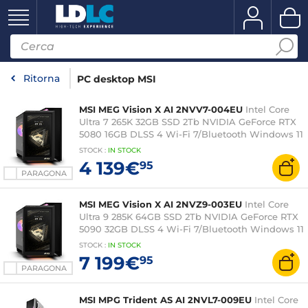
Ritorna
PC desktop MSI
MSI MEG Vision X AI 2NVV7-004EU
Intel Core
Ultra 7 265K 32GB SSD 2Tb NVIDIA GeForce RTX
5080 16GB DLSS 4 Wi-Fi 7/Bluetooth Windows 11
Home Gamer PC
STOCK
:
IN
STOCK
4 139€
95
PARAGONA
MSI MEG Vision X AI 2NVZ9-003EU
Intel Core
Ultra 9 285K 64GB SSD 2Tb NVIDIA GeForce RTX
5090 32GB DLSS 4 Wi-Fi 7/Bluetooth Windows 11
Home Gamer PC
STOCK
:
IN
STOCK
7 199€
95
PARAGONA
MSI MPG Trident AS AI 2NVL7-009EU
Intel Core