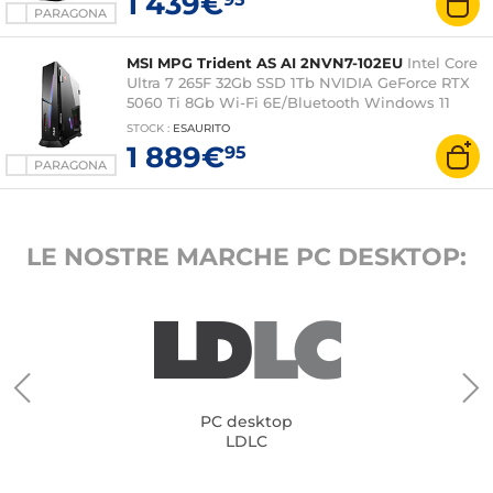
1 439€
PARAGONA
MSI MPG Trident AS AI 2NVN7-102EU
Intel Core
Ultra 7 265F 32Gb SSD 1Tb NVIDIA GeForce RTX
5060 Ti 8Gb Wi-Fi 6E/Bluetooth Windows 11
Home
STOCK
:
ESAURITO
1 889€
95
PARAGONA
LE NOSTRE MARCHE PC DESKTOP:
PC desktop
LDLC