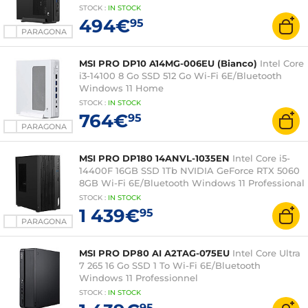
STOCK
:
IN STOCK
494€
95
PARAGONA
MSI PRO DP10 A14MG-006EU (Bianco)
Intel Core
i3-14100 8 Go SSD 512 Go Wi-Fi 6E/Bluetooth
Windows 11 Home
STOCK
:
IN STOCK
764€
95
PARAGONA
MSI PRO DP180 14ANVL-1035EN
Intel Core i5-
14400F 16GB SSD 1Tb NVIDIA GeForce RTX 5060
8GB Wi-Fi 6E/Bluetooth Windows 11 Professional
STOCK
:
IN STOCK
1 439€
95
PARAGONA
MSI PRO DP80 AI A2TAG-075EU
Intel Core Ultra
7 265 16 Go SSD 1 To Wi-Fi 6E/Bluetooth
Windows 11 Professionnel
STOCK
:
IN
STOCK
95