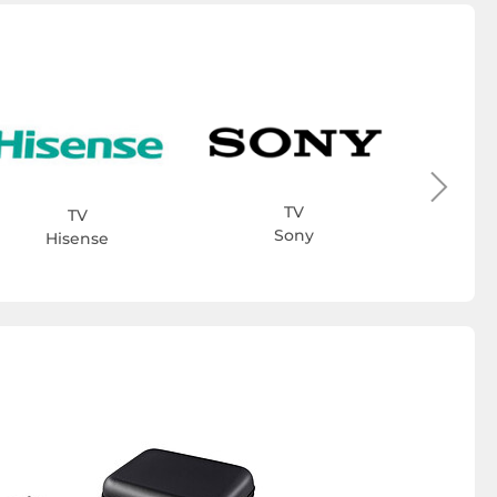
D
TV
TV
Sony
Hisense