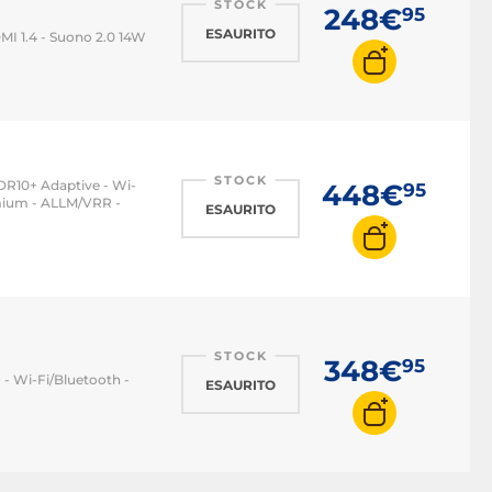
STOCK
248€
95
ESAURITO
DMI 1.4 - Suono 2.0 14W
STOCK
HDR10+ Adaptive - Wi-
448€
95
emium - ALLM/VRR -
ESAURITO
STOCK
348€
95
 - Wi-Fi/Bluetooth -
ESAURITO