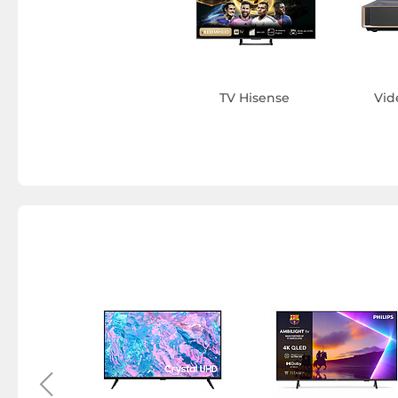
TV Hisense
Vid
distallo
Hisense