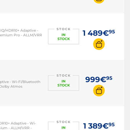
STOCK
n IQ/HDR10+ Adaptive -
1 489€
95
IN
 Premium Pro - ALLM/VRR
STOCK
STOCK
999€
95
IN
ptive - Wi-Fi/Bluetooth
STOCK
W Dolby Atmos
STOCK
HDR10+ Adaptive - Wi-
1 389€
95
IN
emium - ALLM/VRR -