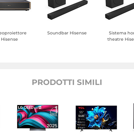
eoproiettore
Soundbar Hisense
Sistema h
Hisense
theatre His
PRODOTTI SIMILI