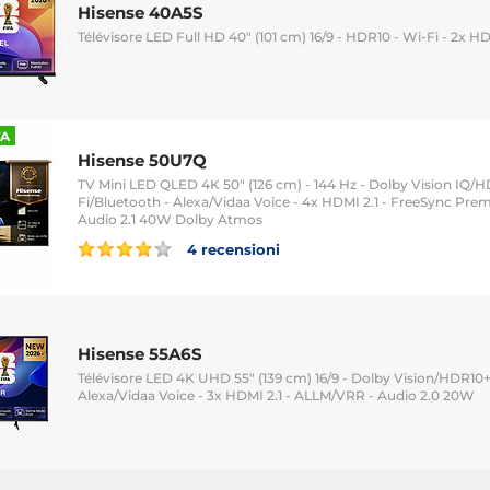
Hisense 40A5S
Télévisore LED Full HD 40" (101 cm) 16/9 - HDR10 - Wi-Fi - 2x H
TA
Hisense 50U7Q
TV Mini LED QLED 4K 50" (126 cm) - 144 Hz - Dolby Vision IQ/
Fi/Bluetooth - Alexa/Vidaa Voice - 4x HDMI 2.1 - FreeSync Pr
Audio 2.1 40W Dolby Atmos
4 recensioni
Hisense 55A6S
Télévisore LED 4K UHD 55" (139 cm) 16/9 - Dolby Vision/HDR10+
Alexa/Vidaa Voice - 3x HDMI 2.1 - ALLM/VRR - Audio 2.0 20W