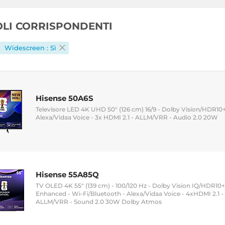
COLI CORRISPONDENTI
Widescreen : Sì
Hisense 50A6S
Televisore LED 4K UHD 50" (126 cm) 16/9 - Dolby Vision/HDR10+
Alexa/Vidaa Voice - 3x HDMI 2.1 - ALLM/VRR - Audio 2.0 20W
Hisense 55A85Q
TV OLED 4K 55" (139 cm) - 100/120 Hz - Dolby Vision IQ/HDR10
Enhanced - Wi-Fi/Bluetooth - Alexa/Vidaa Voice - 4xHDMI 2.1 
ALLM/VRR - Sound 2.0 30W Dolby Atmos