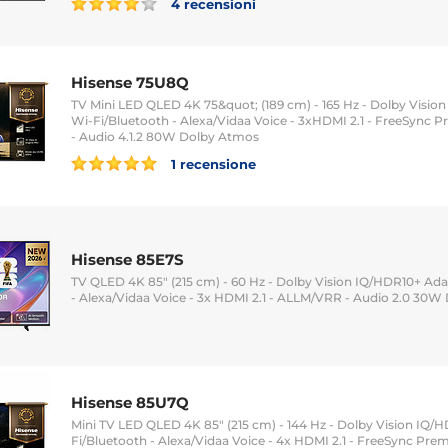
4 recensioni
Hisense 75U8Q
TV Mini LED QLED 4K 75&quot; (189 cm) - 165 Hz - Dolby Visio
Wi-Fi/Bluetooth - Alexa/Vidaa Voice - 3xHDMI 2.1 - FreeSync
- Audio 4.1.2 80W Dolby Atmos
1 recensione
Hisense 85E7S
TV QLED 4K 85" (215 cm) - 60 Hz - Dolby Vision IQ/HDR10+ Ada
- Alexa/Vidaa Voice - 3x HDMI 2.1 - ALLM/VRR - Audio 2.0 30
Hisense 85U7Q
Mini TV LED QLED 4K 85" (215 cm) - 144 Hz - Dolby Vision IQ/
Fi/Bluetooth - Alexa/Vidaa Voice - 4x HDMI 2.1 - FreeSync Pr