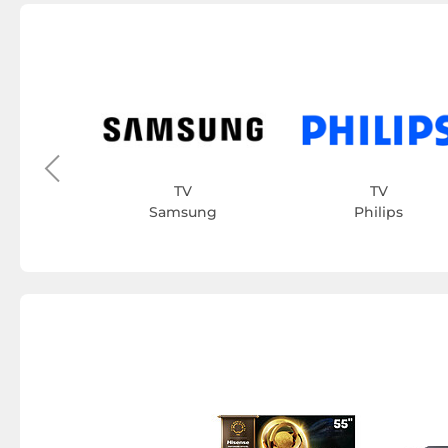
rp
TV
TV
Samsung
Philips