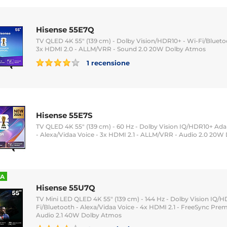
Hisense 55E7Q
TV QLED 4K 55" (139 cm) - Dolby Vision/HDR10+ - Wi-Fi/Bluetoo
3x HDMI 2.0 - ALLM/VRR - Sound 2.0 20W Dolby Atmos
1 recensione
Hisense 55E7S
TV QLED 4K 55" (139 cm) - 60 Hz - Dolby Vision IQ/HDR10+ Ada
- Alexa/Vidaa Voice - 3x HDMI 2.1 - ALLM/VRR - Audio 2.0 20
TA
Hisense 55U7Q
TV Mini LED QLED 4K 55" (139 cm) - 144 Hz - Dolby Vision IQ/H
Fi/Bluetooth - Alexa/Vidaa Voice - 4x HDMI 2.1 - FreeSync Pr
Audio 2.1 40W Dolby Atmos