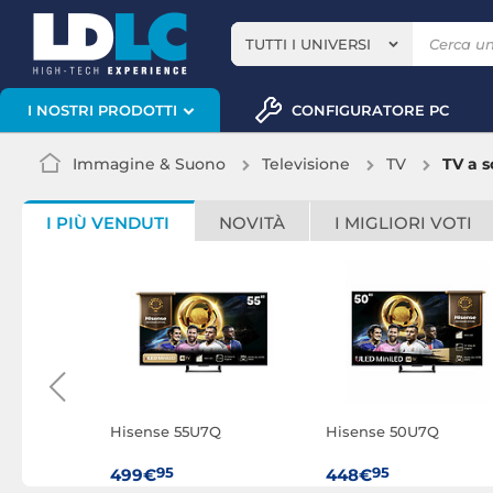
TUTTI I UNIVERSI
CONFIGURATORE PC
I NOSTRI PRODOTTI
Immagine & Suono
Televisione
TV
TV a 
I PIÙ VENDUTI
NOVITÀ
I MIGLIORI VOTI
Q
Hisense 55U7Q
Hisense 50U7Q
95
95
499€
448€