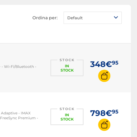
TV LED
TV OLED
Ordina per:
Default
TV QLED
TV mini LED
Smart TV
TV bluetooth
TV DLNA
STOCK
348€
95
IN
 - Wi-Fi/Bluetooth -
TV Android
STOCK
TV Ambilight
TV gaming
STOCK
798€
95
+ Adaptive - IMAX
IN
- FreeSync Premium -
STOCK