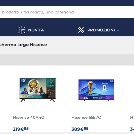
NOVITA
PROMOZIONI
schermo largo Hisense
Hisense 40A4Q
Hisense 55E7Q
H
95
95
219€
389€
3