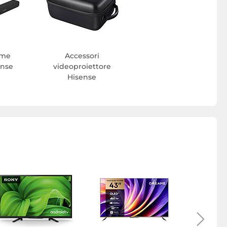
ome
Accessori
ense
videoproiettore
Hisense