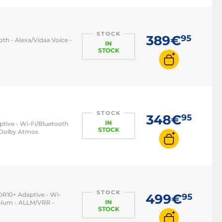
STOCK
389€
95
th - Alexa/Vidaa Voice -
IN
STOCK
STOCK
348€
95
IN
ptive - Wi-Fi/Bluetooth
STOCK
W Dolby Atmos
STOCK
DR10+ Adaptive - Wi-
499€
95
IN
emium - ALLM/VRR -
STOCK