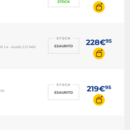
STOCK
STOCK
228€
95
ESAURITO
MI 1.4 - Audio 2.0 14W
STOCK
219€
95
12W
ESAURITO