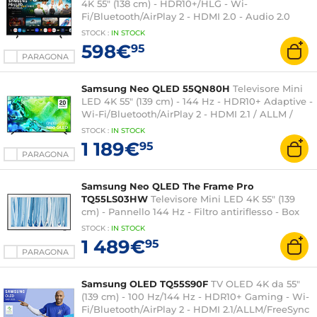
4K 55" (138 cm) - HDR10+/HLG - Wi-
Fi/Bluetooth/AirPlay 2 - HDMI 2.0 - Audio 2.0
20W
STOCK
:
IN
STOCK
598€
95
PARAGONA
Samsung Neo QLED 55QN80H
Televisore Mini
LED 4K 55" (139 cm) - 144 Hz - HDR10+ Adaptive -
Wi-Fi/Bluetooth/AirPlay 2 - HDMI 2.1 / ALLM /
FreeSync Premium Pro - Audio 30W - Dolby
STOCK
:
IN
STOCK
Atmos
1 189€
95
PARAGONA
Samsung Neo QLED The Frame Pro
TQ55LS03HW
Televisore Mini LED 4K 55" (139
cm) - Pannello 144 Hz - Filtro antiriflesso - Box
One Connect wireless - HDR10+ Adaptive - Wi-
STOCK
:
IN
STOCK
Fi/Bluetooth/AirPlay 2 - Audio 2.0.2 40W -
1 489€
95
Modalità Art
PARAGONA
Samsung OLED TQ55S90F
TV OLED 4K da 55"
(139 cm) - 100 Hz/144 Hz - HDR10+ Gaming - Wi-
Fi/Bluetooth/AirPlay 2 - HDMI 2.1/ALLM/FreeSync