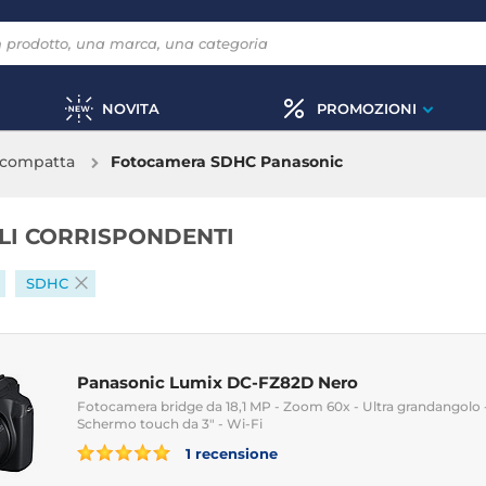
NOVITA
PROMOZIONI
 compatta
Fotocamera SDHC Panasonic
OLI CORRISPONDENTI
SDHC
Panasonic Lumix DC-FZ82D Nero
Fotocamera bridge da 18,1 MP - Zoom 60x - Ultra grandangolo -
Schermo touch da 3" - Wi-Fi
1 recensione