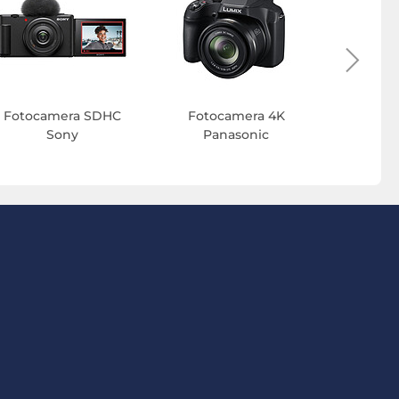
Fotocamera SDHC
Fotocamera 4K
Fotoca
Sony
Panasonic
Pa