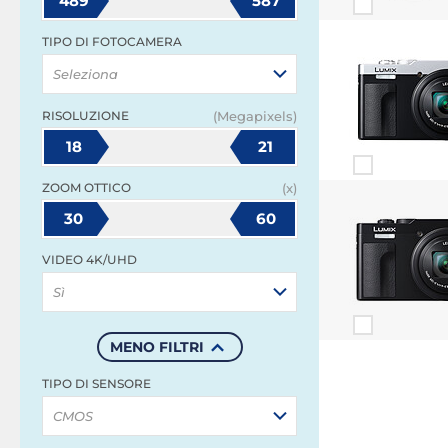
489
587
TIPO DI FOTOCAMERA
Seleziona
RISOLUZIONE
(Megapixels)
18
21
ZOOM OTTICO
(x)
30
60
VIDEO 4K/UHD
Sì
MENO FILTRI
TIPO DI SENSORE
CMOS