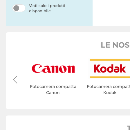
Vedi solo i prodotti
disponibile
LE NO
compatta
h
Fotocamera compatta
Fotocamera compat
Canon
Kodak