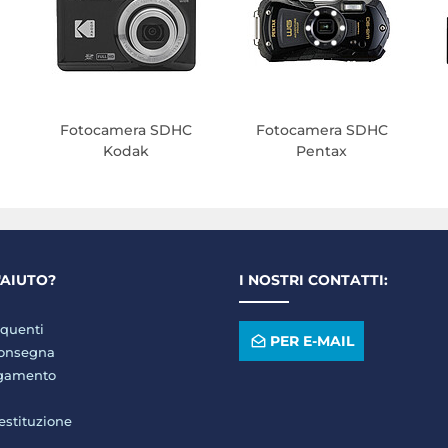
Fotocamera SDHC
Fotocamera SDHC
Kodak
Pentax
'AIUTO?
I NOSTRI CONTATTI:
quenti
PER E-MAIL
consegna
agamento
restituzione