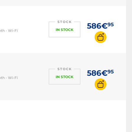
inclinabile
Fotocamera schermo
orientabile
STOCK
586€
95
IN STOCK
th - Wi-Fi
STOCK
586€
95
IN STOCK
th - Wi-Fi