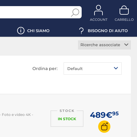
ACCOUNT
CARRELLO
CHI SIAMO
BISOGNO DI AIUTO
Ricerche assocciate
Fotocamera 4K
Fotocamera
Ordina per:
Default
impermeabile
Fotocamera bluetooth
Fotocamera mirino
Fotocamera
stabilizzatore
STOCK
Fotocamera autoscatto
489€
95
 Foto e video 4K -
IN STOCK
Fotocamera touch
screen
Fotocamera schermo