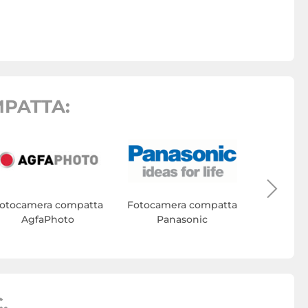
PATTA:
Fotocam
otocamera compatta
Fotocamera compatta
AgfaPhoto
Panasonic
.