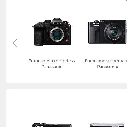
tterie
Panasonic
Fotocamera mirrorless
Fotocamera compat
Panasonic
Panasonic
ra SDXC