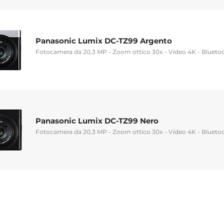
Panasonic Lumix DC-TZ99 Argento
Fotocamera da 20,3 MP - Zoom ottico 30x - Video 4K - Bluetoo
Panasonic Lumix DC-TZ99 Nero
Fotocamera da 20,3 MP - Zoom ottico 30x - Video 4K - Bluetoo