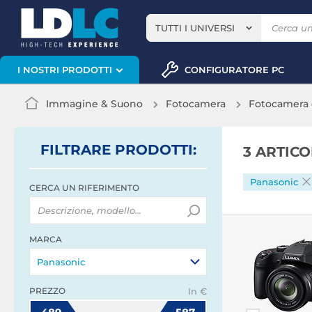
TUTTI I UNIVERSI
CONFIGURATORE PC
I NOSTRI PRODOTTI
Immagine & Suono
Fotocamera
Fotocamera
FILTRARE
PRODOTTI
:
3 ARTIC
Panasonic
CERCA UN RIFERIMENTO
MARCA
Panasonic
PREZZO
In €