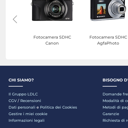
nic
Fotocamera SDHC
Fotocamera SDHC
Canon
AgfaPhoto
CHI SIAMO?
BISOGNO D
Il Gruppo LDLC
Domande fre
CGV
/
Recensioni
Modalità di 
Dati personali
e
Politica dei Cookies
Metodi di p
Gestire i miei cookie
Garanzie
Informazioni legali
Richiesta di 