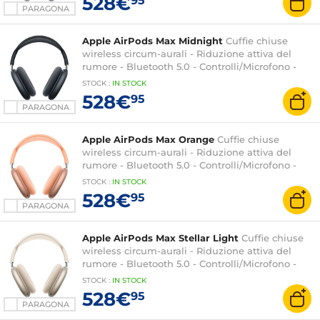
528€
95
PARAGONA
Apple AirPods Max Midnight
Cuffie chiuse
wireless circum-aurali - Riduzione attiva del
rumore - Bluetooth 5.0 - Controlli/Microfono -
Durata della batteria 20 ore - Ricarica rapida
STOCK
:
IN STOCK
528€
95
PARAGONA
Apple AirPods Max Orange
Cuffie chiuse
wireless circum-aurali - Riduzione attiva del
rumore - Bluetooth 5.0 - Controlli/Microfono -
Durata della batteria 20 ore - Ricarica rapida
STOCK
:
IN STOCK
528€
95
PARAGONA
Apple AirPods Max Stellar Light
Cuffie chiuse
wireless circum-aurali - Riduzione attiva del
rumore - Bluetooth 5.0 - Controlli/Microfono -
Durata della batteria 20 ore - Ricarica rapida
STOCK
:
IN STOCK
528€
95
PARAGONA