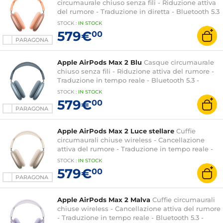
circumaurale chiuso senza fili - Riduzione attiva
del rumore - Traduzione in diretta - Bluetooth 5.3
- Comandi Digital Crown + Micro - Autonomia
STOCK
:
IN STOCK
20h
579€
00
PARAGONA
Apple AirPods Max 2 Blu
Casque circumaurale
chiuso senza fili - Riduzione attiva del rumore -
Traduzione in tempo reale - Bluetooth 5.3 -
Comandi Digital Crown + Micro - Autonomia 20h
STOCK
:
IN STOCK
579€
00
PARAGONA
Apple AirPods Max 2 Luce stellare
Cuffie
circumaurali chiuse wireless - Cancellazione
attiva del rumore - Traduzione in tempo reale -
Bluetooth 5.3 - Comandi Digital Crown +
STOCK
:
IN STOCK
Microfono - Autonomia 20h
579€
00
PARAGONA
Apple AirPods Max 2 Malva
Cuffie circumaurali
chiuse wireless - Cancellazione attiva del rumore
- Traduzione in tempo reale - Bluetooth 5.3 -