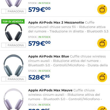
Comandi Digital Crown + Microfono - Autonomia
STOCK
:
IN STOCK
20h
579€
00
PARAGONA
TOP DI VENDITA
Apple AirPods Max 2 Mezzanotte
Cuffie
circumaurali chiuse senza fili - Riduzione attiva
del rumore - Traduzione in diretta - Bluetooth 5.3
- Comandi Digital Crown + Micro - Autonomia
STOCK
:
IN STOCK
20h
579€
00
PARAGONA
Apple AirPods Max Blue
Cuffie chiuse wireless
circum-aurali - Riduzione attiva del rumore -
Bluetooth 5.0 - Controlli/Microfono - Durata della
batteria 20 ore - Ricarica rapida
STOCK
:
IN STOCK
528€
95
PARAGONA
Apple AirPods Max Mauve
Cuffie chiuse
wireless circum-aurali - Riduzione attiva del
rumore - Bluetooth 5.0 - Controlli/Microfono -
Durata della batteria 20 ore - Ricarica rapida
STOCK
:
IN STOCK