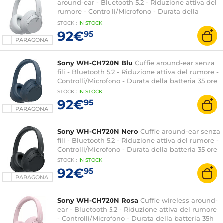
around-ear - Bluetooth 5.2 - Riduzione attiva del
rumore - Controlli/Microfono - Durata della
batteria di 35 ore
STOCK
:
IN STOCK
92€
95
PARAGONA
Sony WH-CH720N Blu
Cuffie around-ear senza
fili - Bluetooth 5.2 - Riduzione attiva del rumore -
Controlli/Microfono - Durata della batteria 35 ore
STOCK
:
IN STOCK
92€
95
PARAGONA
Sony WH-CH720N Nero
Cuffie around-ear senza
fili - Bluetooth 5.2 - Riduzione attiva del rumore -
Controlli/Microfono - Durata della batteria 35 ore
STOCK
:
IN STOCK
92€
95
PARAGONA
Sony WH-CH720N Rosa
Cuffie wireless around-
ear - Bluetooth 5.2 - Riduzione attiva del rumore
- Controlli/Microfono - Durata della batteria 35h