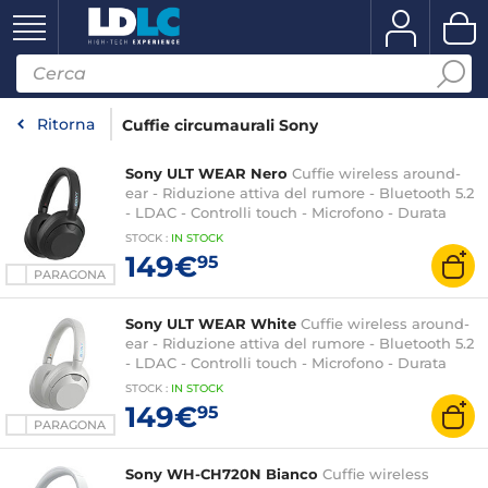
Ritorna
Cuffie circumaurali Sony
Sony ULT WEAR Nero
Cuffie wireless around-
ear - Riduzione attiva del rumore - Bluetooth 5.2
- LDAC - Controlli touch - Microfono - Durata
della batteria 50h - Ricarica rapida
STOCK
:
IN STOCK
149€
95
PARAGONA
Sony ULT WEAR White
Cuffie wireless around-
ear - Riduzione attiva del rumore - Bluetooth 5.2
- LDAC - Controlli touch - Microfono - Durata
della batteria 50h - Ricarica rapida
STOCK
:
IN STOCK
149€
95
PARAGONA
Sony WH-CH720N Bianco
Cuffie wireless