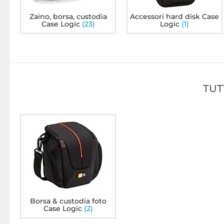
Zaino, borsa, custodia
Accessori hard disk Case
Case Logic
(23)
Logic
(1)
TUT
a Attaché
Case Logic VNB-217
Case Logic DCB-304
94
50
49€
29€
Borsa & custodia foto
Case Logic
(2)