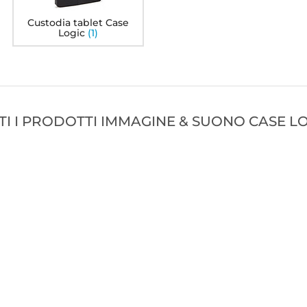
Custodia tablet Case
Logic
(1)
TI I PRODOTTI IMMAGINE & SUONO CASE LO
Case Logic DLBP-116
Case Logic DLBP-114
C
95
94
59€
49€
1