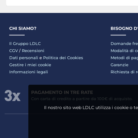
CHI SIAMO?
BISOGNO D
Il Gruppo LDLC
Domande fre
CGV
/
Recensioni
Modalità di 
Dati personali
e
Politica dei Cookies
Metodi di p
Gestire i miei cookie
Garanzie
Informazioni legali
Richiesta di 
PAGAMENTO IN TRE RATE
Con carta di credito a partire da 100€ di acquisto.
Il nostro sito web LDLC utilizza i cookie o t