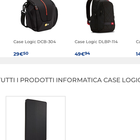
Case Logic DCB-304
Case Logic DLBP-114
C
50
94
29€
49€
1
TUTTI I PRODOTTI INFORMATICA CASE LOGIC
Case Logic LAPS-217
Case Logic LAPS-214
C
25
25
32€
32€
3