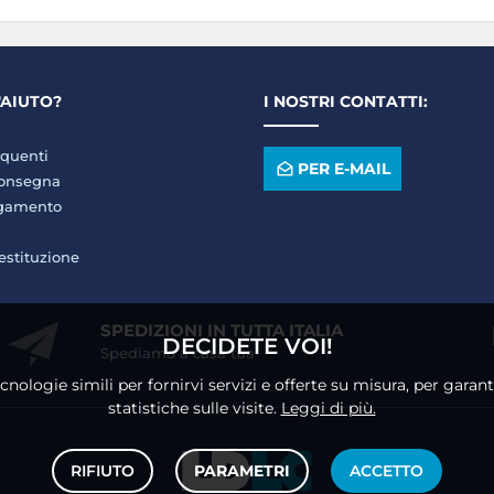
'AIUTO?
I NOSTRI CONTATTI:
quenti
PER E-MAIL
consegna
agamento
restituzione
SPEDIZIONI IN TUTTA ITALIA
DECIDETE VOI!
Spediamo a casa tua
ecnologie simili per fornirvi servizi e offerte su misura, per gara
statistiche sulle visite.
Leggi di più.
RIFIUTO
PARAMETRI
ACCETTO