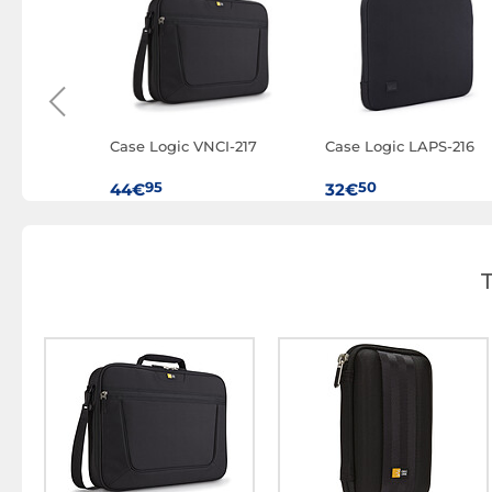
VA-117
Case Logic VNCI-217
Case Logic LAPS-216
95
50
44€
32€
ransit
Case Logic Jaunt 16"
Case Logic Jaunt 16"
(Bordeaux)
(Blu)
50
50
46€
46€