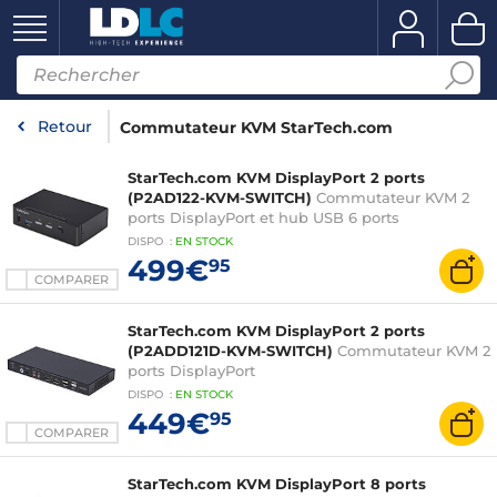
Retour
Commutateur KVM StarTech.com
StarTech.com KVM DisplayPort 2 ports
(P2AD122-KVM-SWITCH)
Commutateur KVM 2
ports DisplayPort et hub USB 6 ports
DISPO
:
EN
STOCK
499€
95
COMPARER
StarTech.com KVM DisplayPort 2 ports
(P2ADD121D-KVM-SWITCH)
Commutateur KVM 2
ports DisplayPort
DISPO
:
EN
STOCK
449€
95
COMPARER
StarTech.com KVM DisplayPort 8 ports