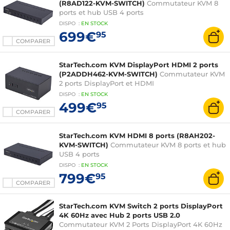
(R8AD122-KVM-SWITCH)
Commutateur KVM 8
ports et hub USB 4 ports
DISPO
:
EN
STOCK
699€
95
COMPARER
StarTech.com KVM DisplayPort HDMI 2 ports
(P2ADDH462-KVM-SWITCH)
Commutateur KVM
2 ports DisplayPort et HDMI
DISPO
:
EN
STOCK
499€
95
COMPARER
StarTech.com KVM HDMI 8 ports (R8AH202-
KVM-SWITCH)
Commutateur KVM 8 ports et hub
USB 4 ports
DISPO
:
EN
STOCK
799€
95
COMPARER
StarTech.com KVM Switch 2 ports DisplayPort
4K 60Hz avec Hub 2 ports USB 2.0
Commutateur KVM 2 Ports DisplayPort 4K 60Hz