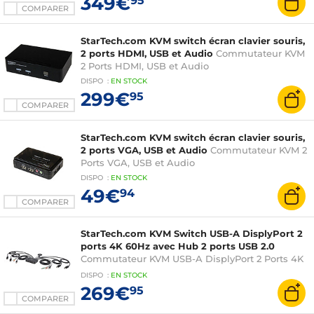
349€
95
COMPARER
StarTech.com KVM switch écran clavier souris,
2 ports HDMI, USB et Audio
Commutateur KVM
2 Ports HDMI, USB et Audio
DISPO
:
EN
STOCK
299€
95
COMPARER
StarTech.com KVM switch écran clavier souris,
2 ports VGA, USB et Audio
Commutateur KVM 2
Ports VGA, USB et Audio
DISPO
:
EN
STOCK
49€
94
COMPARER
StarTech.com KVM Switch USB-A DisplyPort 2
ports 4K 60Hz avec Hub 2 ports USB 2.0
Commutateur KVM USB-A DisplyPort 2 Ports 4K
60Hz + Hub 2 ports USB 2.0 avec Câbles Audio,
DISPO
:
EN
STOCK
USB et DisplayPort 1,5 m intégrés
269€
95
COMPARER