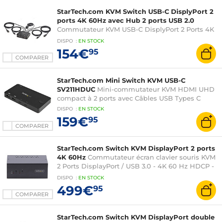
StarTech.com KVM Switch USB-C DisplyPort 2
ports 4K 60Hz avec Hub 2 ports USB 2.0
Commutateur KVM USB-C DisplyPort 2 Ports 4K
60Hz + Hub 2 ports USB 2.0 avec Câbles Audio,
DISPO
:
EN
STOCK
USB et DisplayPort 1,2 m intégrés
154€
95
COMPARER
StarTech.com Mini Switch KVM USB-C
SV211HDUC
Mini-commutateur KVM HDMI UHD
compact à 2 ports avec Câbles USB Types C
DISPO
:
EN
STOCK
159€
95
COMPARER
StarTech.com Switch KVM DisplayPort 2 ports
4K 60Hz
Commutateur écran clavier souris KVM
2 Ports DisplayPort / USB 3.0 - 4K 60 Hz HDCP -
Audio 3.5mm
DISPO
:
EN
STOCK
499€
95
COMPARER
StarTech.com Switch KVM DisplayPort double