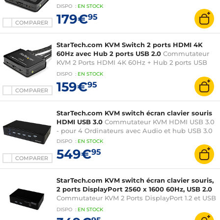
+ Hub 2 ports USB 2.0 avec Câbles Audio, USB et
DISPO
:
EN
STOCK
HDMI 1,2 m intégrés
179€
95
COMPARER
StarTech.com KVM Switch 2 ports HDMI 4K
60Hz avec Hub 2 ports USB 2.0
Commutateur
KVM 2 Ports HDMI 4K 60Hz + Hub 2 ports USB
2.0 avec Câbles Audio, USB et HDMI 1,2 m
DISPO
:
EN
STOCK
intégrés
159€
95
COMPARER
StarTech.com KVM switch écran clavier souris
HDMI USB 3.0
Commutateur KVM HDMI USB 3.0
- pour 4 Ordinateurs avec Audio et hub USB 3.0
DISPO
:
EN
STOCK
549€
95
COMPARER
StarTech.com KVM switch écran clavier souris,
2 ports DisplayPort 2560 x 1600 60Hz, USB 2.0
Commutateur KVM 2 Ports DisplayPort 1.2 et USB
2.0
DISPO
:
EN
STOCK