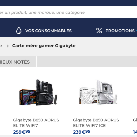
VOS CONSOMMABLES
PROMOTIONS
e
Carte mère gamer Gigabyte
MIEUX NOTÉS
Gigabyte B850 AORUS
Gigabyte B850 AORUS
G
ELITE WIFI7
ELITE WIFI7 ICE
95
95
259€
239€
1