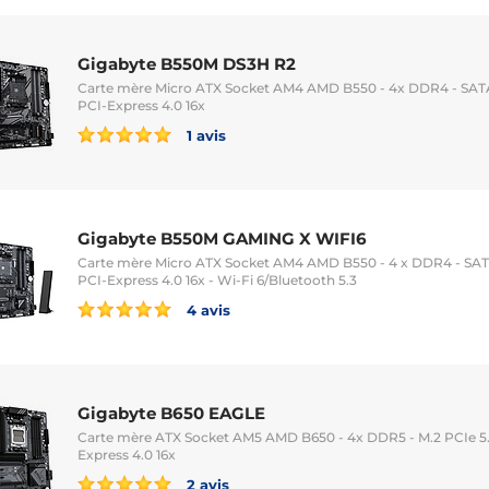
Gigabyte B550M DS3H R2
Carte mère Micro ATX Socket AM4 AMD B550 - 4x DDR4 - SATA 6
PCI-Express 4.0 16x
1 avis
Gigabyte B550M GAMING X WIFI6
Carte mère Micro ATX Socket AM4 AMD B550 - 4 x DDR4 - SATA 
PCI-Express 4.0 16x - Wi-Fi 6/Bluetooth 5.3
4 avis
Gigabyte B650 EAGLE
Carte mère ATX Socket AM5 AMD B650 - 4x DDR5 - M.2 PCIe 5.0
Express 4.0 16x
2 avis