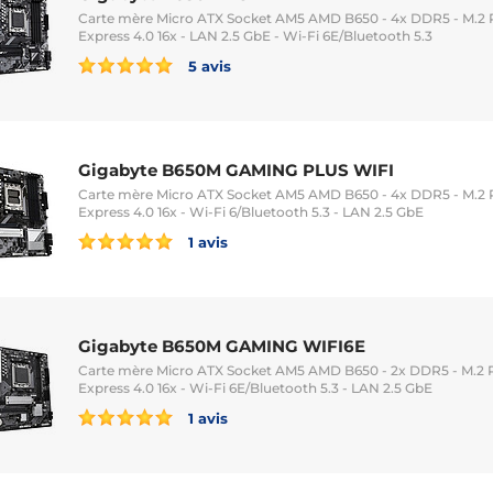
Carte mère Micro ATX Socket AM5 AMD B650 - 4x DDR5 - M.2 PC
Express 4.0 16x - LAN 2.5 GbE - Wi-Fi 6E/Bluetooth 5.3
5 avis
Gigabyte B650M GAMING PLUS WIFI
Carte mère Micro ATX Socket AM5 AMD B650 - 4x DDR5 - M.2 PC
Express 4.0 16x - Wi-Fi 6/Bluetooth 5.3 - LAN 2.5 GbE
1 avis
Gigabyte B650M GAMING WIFI6E
Carte mère Micro ATX Socket AM5 AMD B650 - 2x DDR5 - M.2 PC
Express 4.0 16x - Wi-Fi 6E/Bluetooth 5.3 - LAN 2.5 GbE
1 avis