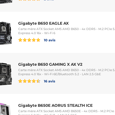
Gigabyte B650 EAGLE AX
Carte mère ATX Socket AM5 AMD B650 - 4x DDR5 - M.2 PCIe 5.0
Express 4.0 16x - Wi-Fi 6
10 avis
Gigabyte B650 GAMING X AX V2
Carte mère ATX Socket AM5 AMD B650 - 4x DDR5 - M.2 PCIe 5.0
Express 4.0 16x - Wi-Fi 6E/Bluetooth 5.2 - LAN 2.5 GbE
16 avis
Gigabyte B650E AORUS STEALTH ICE
Carte mère ATX Socket AM5 AMD B650E - 4x DDR5 - M.2 PCIe 5.