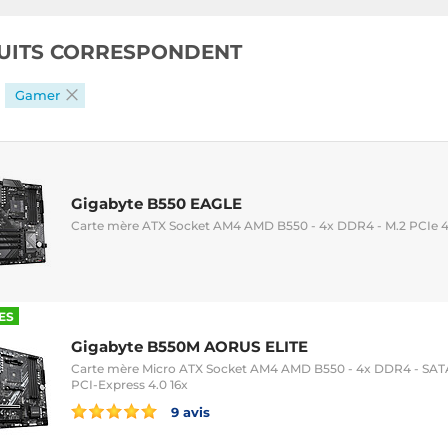
UITS CORRESPONDENT
Gamer
Gigabyte B550 EAGLE
Carte mère ATX Socket AM4 AMD B550 - 4x DDR4 - M.2 PCIe 4.0
ES
Gigabyte B550M AORUS ELITE
Carte mère Micro ATX Socket AM4 AMD B550 - 4x DDR4 - SATA 
PCI-Express 4.0 16x
9 avis