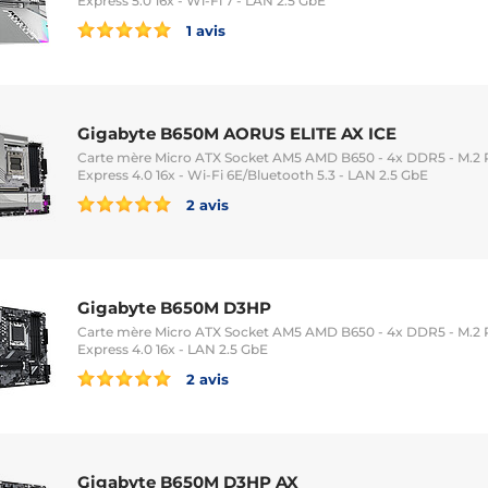
Express 5.0 16x - Wi-Fi 7 - LAN 2.5 GbE
1 avis
Gigabyte B650M AORUS ELITE AX ICE
Carte mère Micro ATX Socket AM5 AMD B650 - 4x DDR5 - M.2 PC
Express 4.0 16x - Wi-Fi 6E/Bluetooth 5.3 - LAN 2.5 GbE
2 avis
Gigabyte B650M D3HP
Carte mère Micro ATX Socket AM5 AMD B650 - 4x DDR5 - M.2 PC
Express 4.0 16x - LAN 2.5 GbE
2 avis
Gigabyte B650M D3HP AX