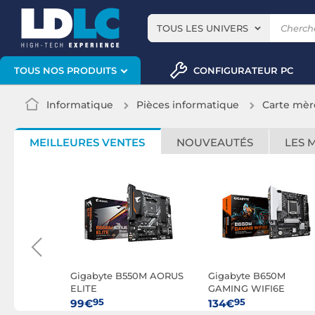
TOUS LES UNIVERS
CONFIGURATEUR PC
TOUS NOS PRODUITS
Informatique
Pièces informatique
Carte mèr
MEILLEURES VENTES
NOUVEAUTÉS
LES 
50M AORUS
Gigabyte B550M AORUS
Gigabyte B650M
ELITE
GAMING WIFI6E
95
95
99€
134€