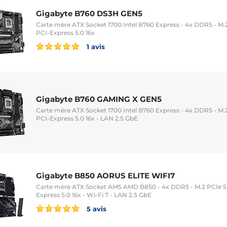
Gigabyte B760 DS3H GEN5
Carte mère ATX Socket 1700 Intel B760 Express - 4x DDR5 - M.2
PCI-Express 5.0 16x
1 avis
Gigabyte B760 GAMING X GEN5
Carte mère ATX Socket 1700 Intel B760 Express - 4x DDR5 - M.2 
PCI-Express 5.0 16x - LAN 2.5 GbE
Gigabyte B850 AORUS ELITE WIFI7
Carte mère ATX Socket AM5 AMD B850 - 4x DDR5 - M.2 PCIe 5.0
Express 5.0 16x - Wi-Fi 7 - LAN 2.5 GbE
5 avis