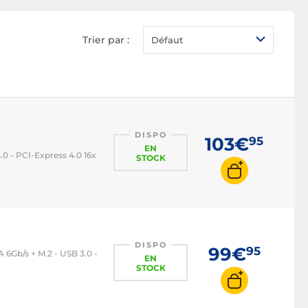
Carte mère Intel H510
Carte mère Intel H610
Trier par :
Défaut
Carte mère Intel B760
Carte mère Intel Z790
Carte mère Intel 1200
Carte mère Intel 1700
Carte mère AMD
DISPO
103€
95
EN
 - PCI-Express 4.0 16x
Carte mère AMD B550
STOCK
Carte mère AMD B650
Carte mère AMD AM4
Carte mère AMD AM5
DISPO
99€
95
6Gb/s + M.2 - USB 3.0 -
EN
STOCK