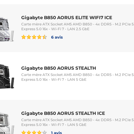
Gigabyte B850 AORUS ELITE WIFI7 ICE
Carte mère ATX Socket AM5 AMD B850 - 4x DDR5 - M.2 PCIe 5.0
Express 5.0 16x - Wi-Fi 7 - LAN 2.5 GbE
6 avis
Gigabyte B850 AORUS STEALTH
Carte mère ATX Socket AM5 AMD B850 - 4x DDR5 - M.2 PCIe 5.0
Express 5.0 16x - Wi-Fi 7 - LAN 5 GbE
Gigabyte B850 AORUS STEALTH ICE
Carte mère ATX Socket AM5 AMD B850 - 4x DDR5 - M.2 PCIe 5.0
Express 5.0 16x - Wi-Fi 7 - LAN 5 GbE
1 avis