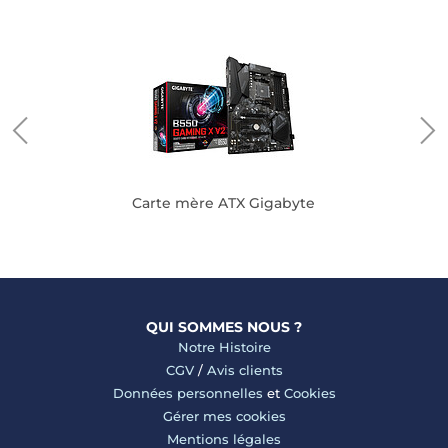
Carte mère ATX Gigabyte
QUI SOMMES NOUS ?
Notre Histoire
CGV
/
Avis clients
Données personnelles
et
Cookies
Gérer mes cookies
Mentions légales