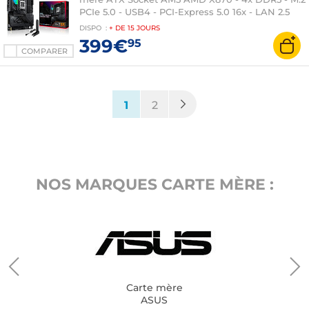
PCIe 5.0 - USB4 - PCI-Express 5.0 16x - LAN 2.5
GbE + Wi-Fi 7/Bluetooth 5.4
DISPO
:
+ DE
15 JOURS
399€
95
COMPARER
(current)
1
2
NOS MARQUES CARTE MÈRE :
Carte mère
ASUS