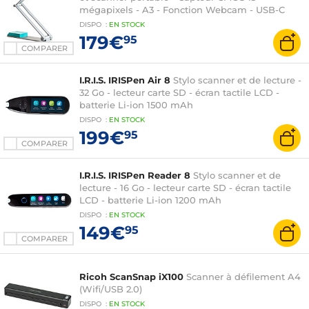
mégapixels - A3 - Fonction Webcam - USB-C
DISPO
:
EN
STOCK
179€
95
COMPARER
I.R.I.S. IRISPen Air 8
Stylo scanner et de lecture -
32 Go - lecteur carte SD - écran tactile LCD -
batterie Li-ion 1500 mAh
DISPO
:
EN
STOCK
199€
95
COMPARER
I.R.I.S. IRISPen Reader 8
Stylo scanner et de
lecture - 16 Go - lecteur carte SD - écran tactile
LCD - batterie Li-ion 1200 mAh
DISPO
:
EN
STOCK
149€
95
COMPARER
Ricoh ScanSnap iX100
Scanner à défilement A4
(Wifi/USB 2.0)
DISPO
:
EN
STOCK