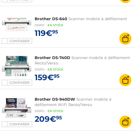
Brother DS-640
Scanner mobile à défilement
DISPO
:
EN
STOCK
119€
95
COMPARER
Brother DS-740D
Scanner mobile à défilement
Recto/Verso
DISPO
:
EN
STOCK
159€
95
COMPARER
Brother DS-940DW
Scanner mobile à
défilement WiFi Recto/Verso
DISPO
:
EN
STOCK
209€
95
COMPARER