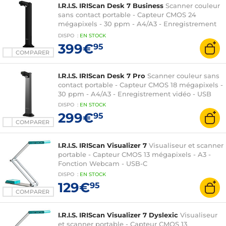
I.R.I.S. IRIScan Desk 7 Business
Scanner couleur
sans contact portable - Capteur CMOS 24
mégapixels - 30 ppm - A4/A3 - Enregistrement
vidéo - USB
DISPO
:
EN
STOCK
399€
95
COMPARER
I.R.I.S. IRIScan Desk 7 Pro
Scanner couleur sans
contact portable - Capteur CMOS 18 mégapixels -
30 ppm - A4/A3 - Enregistrement vidéo - USB
DISPO
:
EN
STOCK
299€
95
COMPARER
I.R.I.S. IRIScan Visualizer 7
Visualiseur et scanner
portable - Capteur CMOS 13 mégapixels - A3 -
Fonction Webcam - USB-C
DISPO
:
EN
STOCK
129€
95
COMPARER
I.R.I.S. IRIScan Visualizer 7 Dyslexic
Visualiseur
et scanner portable - Capteur CMOS 13