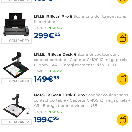
COMPARER
I.R.I.S IRIScan Pro 5
Scanner à défilement sans
fil portable
DISPO
:
EN
STOCK
299€
95
COMPARER
I.R.I.S. IRIScan Desk 6
Scanner couleur sans
contact portable - Capteur CMOS 12 mégapixels -
15 ppm - A4 - Enregistrement vidéo - USB
DISPO
:
EN
STOCK
149€
95
COMPARER
I.R.I.S. IRIScan Desk 6 Pro
Scanner couleur sans
contact portable - Capteur CMOS 13 mégapixels -
A3 - Enregistrement vidéo - USB
DISPO
:
EN
STOCK
199€
95
COMPARER