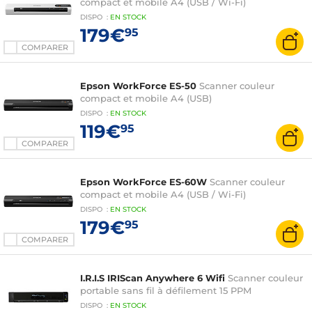
compact et mobile A4 (USB / Wi-Fi)
DISPO
:
EN
STOCK
179€
95
COMPARER
Epson WorkForce ES-50
Scanner couleur
compact et mobile A4 (USB)
DISPO
:
EN
STOCK
119€
95
COMPARER
Epson WorkForce ES-60W
Scanner couleur
compact et mobile A4 (USB / Wi-Fi)
DISPO
:
EN
STOCK
179€
95
COMPARER
I.R.I.S IRIScan Anywhere 6 Wifi
Scanner couleur
portable sans fil à défilement 15 PPM
DISPO
:
EN
STOCK