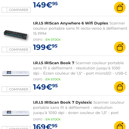
149€
95
COMPARER
I.R.I.S IRIScan Anywhere 6 Wifi Duplex
Scanner
couleur portable sans fil recto-verso à défilement
15 PPM
DISPO
:
EN
STOCK
199€
95
COMPARER
I.R.I.S IRIScan Book 7
Scanner couleur portable
sans fil à défilement - résolution jusqu'à 1050
dpi - Écran couleur de 1,5" - port microSD - USB-C
DISPO
:
EN
STOCK
149€
95
COMPARER
I.R.I.S IRIScan Book 7 Dyslexic
Scanner couleur
portable sans fil à défilement - résolution
jusqu'à 1050 dpi - écran couleur de 1,5" - port
microSD - USB-C
DISPO
:
EN
STOCK
169€
95