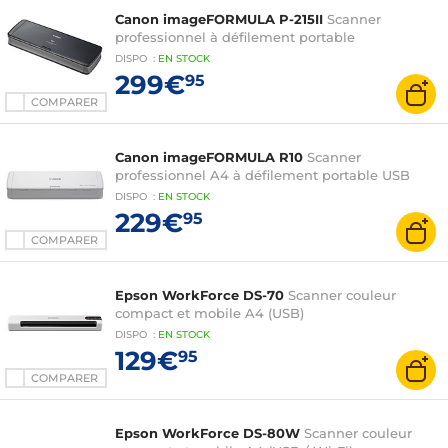
Canon imageFORMULA P-215II
Scanner
professionnel à défilement portable
DISPO
:
EN
STOCK
299€
95
COMPARER
Canon imageFORMULA R10
Scanner
professionnel A4 à défilement portable USB
DISPO
:
EN
STOCK
229€
95
COMPARER
Epson WorkForce DS-70
Scanner couleur
compact et mobile A4 (USB)
DISPO
:
EN
STOCK
129€
95
COMPARER
Epson WorkForce DS-80W
Scanner couleur