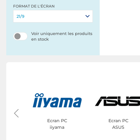
FORMAT DE L'ÉCRAN
21/9
Voir uniquement les produits
en stock
 PC
YK
Ecran PC
Ecran PC
iiyama
ASUS