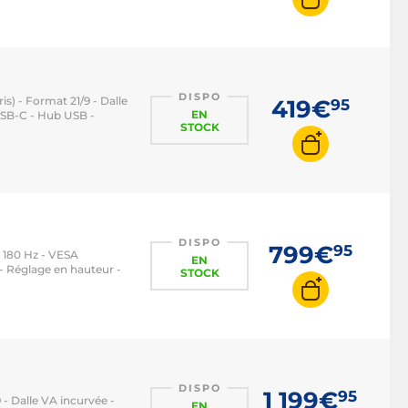
Ecran PC 144 Hz
Ecran PC 240 Hz
Ecran PC 360 Hz
DISPO
s) - Format 21/9 - Dalle
419€
95
Ecran PC HDMI 2.1
EN
USB-C - Hub USB -
STOCK
DISPO
799€
95
 - 180 Hz - VESA
EN
 Réglage en hauteur -
STOCK
DISPO
1 199€
95
9 - Dalle VA incurvée -
EN