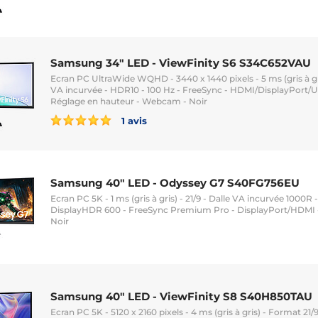
Samsung 34" LED - ViewFinity S6 S34C652VAU
Ecran PC UltraWide WQHD - 3440 x 1440 pixels - 5 ms (gris à gri
VA incurvée - HDR10 - 100 Hz - FreeSync - HDMI/DisplayPort/
Réglage en hauteur - Webcam - Noir
1 avis
Samsung 40" LED - Odyssey G7 S40FG756EU
Ecran PC 5K - 1 ms (gris à gris) - 21/9 - Dalle VA incurvée 1000R
DisplayHDR 600 - FreeSync Premium Pro - DisplayPort/HDMI -
Noir
Samsung 40" LED - ViewFinity S8 S40H850TAU
Ecran PC 5K - 5120 x 2160 pixels - 4 ms (gris à gris) - Format 21/