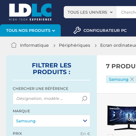
TOUS LES UNIVERS
CONFIGURATEUR PC
TOUS NOS PRODUITS
Informatique
Périphériques
Ecran ordinateu
FILTRER
LES
7 PRODU
PRODUITS
:
Samsung
CHERCHER UNE RÉFÉRENCE
MARQUE
Samsung
PRIX
En €