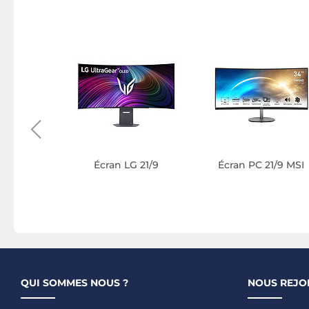
 32/9
ung
Écran LG 21/9
Écran PC 21/9 MSI
QUI SOMMES NOUS ?
NOUS REJO