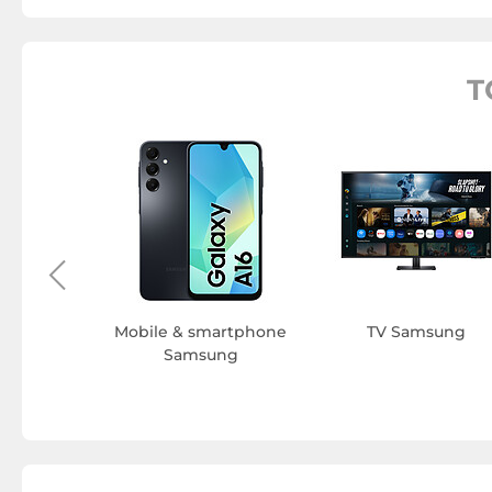
T
onnecté
ung
Mobile & smartphone
TV Samsung
Samsung