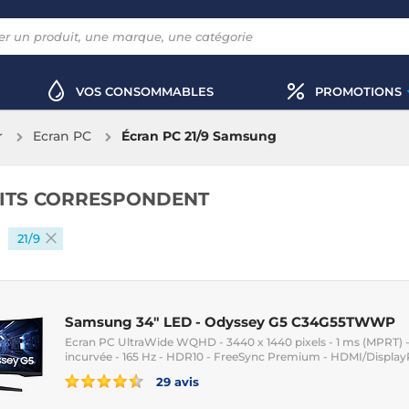
VOS CONSOMMABLES
PROMOTIONS
r
Ecran PC
Écran PC 21/9 Samsung
ITS CORRESPONDENT
21/9
Samsung 34" LED - Odyssey G5 C34G55TWWP
Ecran PC UltraWide WQHD - 3440 x 1440 pixels - 1 ms (MPRT) -
incurvée - 165 Hz - HDR10 - FreeSync Premium - HDMI/DisplayP
29 avis