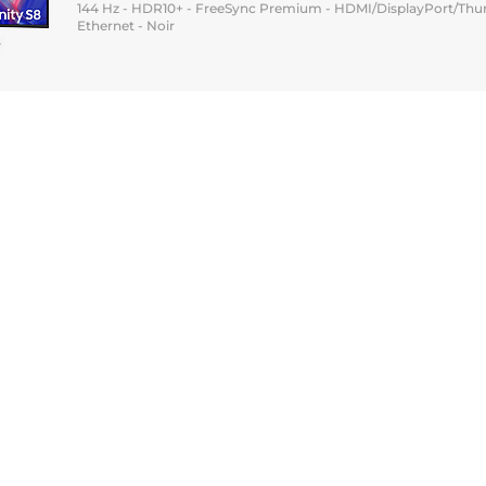
144 Hz - HDR10+ - FreeSync Premium - HDMI/DisplayPort/Thun
Ethernet - Noir