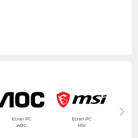
Ec
Ecran PC
Ecran PC
AOC
MSI