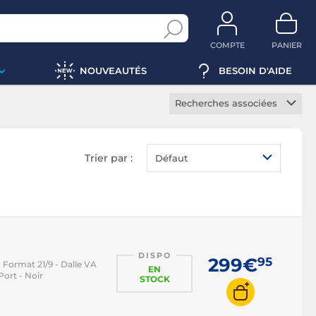
COMPTE
PANIER
NOUVEAUTÉS
BESOIN D'AIDE
Recherches associées
Ecran PC gamer
Ecran PC bureautique
Trier par :
Défaut
Ecran PC professionnel
Ecran PC incurvé
Ecran PC HDR
Ecran PC borderless
DISPO
Ecran PC tactile
299€
95
 Format 21/9 - Dalle VA
EN
ort - Noir
Ecran portable
STOCK
Ecran PC IPS