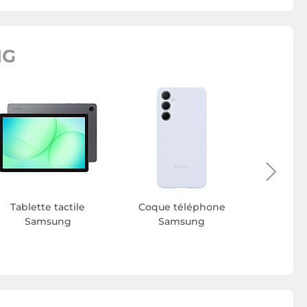
NG
Ecran
Sa
Tablette tactile
Coque téléphone
Samsung
Samsung