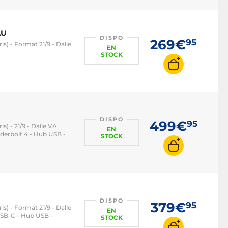
Ecran PC LED
Ecran PC OLED
AU
Ecran PC QLED
DISPO
269€
95
s) - Format 21/9 - Dalle
EN
Ecran PC 1080p
STOCK
Ecran PC 2K WQHD
Ecran PC 4K
Écran PC 22 pouces
Ecran PC 24 pouces
DISPO
499€
95
s) - 21/9 - Dalle VA
EN
Écran PC 27 pouces
derbolt 4 - Hub USB -
STOCK
Ecran PC 32 pouces
Ecran PC 16/9
Ecran PC 21/9
Ecran PC 32/9
DISPO
379€
95
s) - Format 21/9 - Dalle
Ecran PC 100 Hz
EN
USB-C - Hub USB -
STOCK
Ecran PC 120 Hz