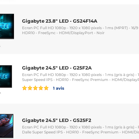
Gigabyte 23.8" LED - GS24F14A
Ecran PC Full HD 1080p - 1920 x 1080 pixels - 1 ms (MPRT) - 16/9 -
HDR10 - FreeSync - HDMI/DisplayPort - Noir
Gigabyte 24.5" LED - G25F2A
Ecran PC Full HD 1080p - 1920 x 1080 pixels - 1 ms (gris à gris) - 
Super Speed IPS - HDR10 - FreeSync Premium - HDMI/DisplayPo
1 avis
Gigabyte 24.5" LED - GS25F2
Ecran PC Full HD 1080p - 1920 x 1080 pixels - 1 ms (gris à gris) -
Dalle Super Speed IPS - HDR10 - FreeSync Premium - HDMI/Dis