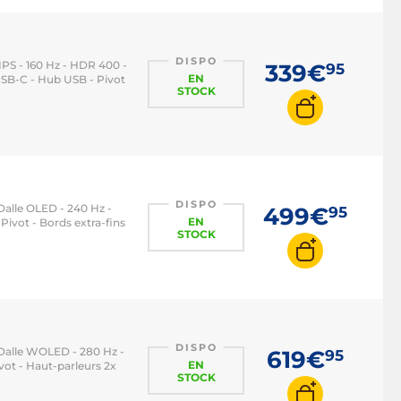
DISPO
e IPS - 160 Hz - HDR 400 -
339€
95
EN
B-C - Hub USB - Pivot
STOCK
DISPO
- Dalle OLED - 240 Hz -
499€
95
EN
ivot - Bords extra-fins
STOCK
DISPO
 - Dalle WOLED - 280 Hz -
619€
95
EN
ot - Haut-parleurs 2x
STOCK