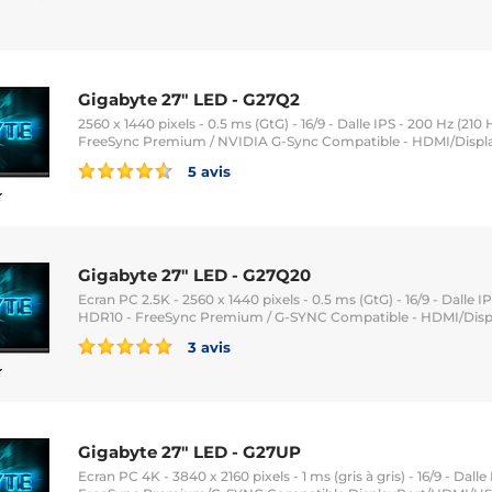
Gigabyte 27" LED - G27Q2
2560 x 1440 pixels - 0.5 ms (GtG) - 16/9 - Dalle IPS - 200 Hz (2
FreeSync Premium / NVIDIA G-Sync Compatible - HDMI/Displa
5 avis
Gigabyte 27" LED - G27Q20
Ecran PC 2.5K - 2560 x 1440 pixels - 0.5 ms (GtG) - 16/9 - Dalle I
HDR10 - FreeSync Premium / G-SYNC Compatible - HDMI/Displa
3 avis
Gigabyte 27" LED - G27UP
Ecran PC 4K - 3840 x 2160 pixels - 1 ms (gris à gris) - 16/9 - Dalle