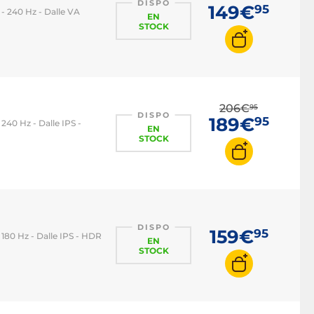
DISPO
149€
95
 - 240 Hz - Dalle VA
EN
STOCK
206€
95
DISPO
189€
95
240 Hz - Dalle IPS -
EN
STOCK
DISPO
159€
95
 180 Hz - Dalle IPS - HDR
EN
STOCK