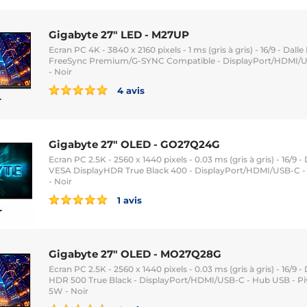
Gigabyte 27" LED - M27UP
Ecran PC 4K - 3840 x 2160 pixels - 1 ms (gris à gris) - 16/9 - Dall
FreeSync Premium/G-SYNC Compatible - DisplayPort/HDMI/US
- Noir
4 avis
Gigabyte 27" OLED - GO27Q24G
Ecran PC 2.5K - 2560 x 1440 pixels - 0.03 ms (gris à gris) - 16/9 
VESA DisplayHDR True Black 400 - DisplayPort/HDMI/USB-C - P
- Noir
1 avis
Gigabyte 27" OLED - MO27Q28G
Ecran PC 2.5K - 2560 x 1440 pixels - 0.03 ms (gris à gris) - 16/9
HDR 500 True Black - DisplayPort/HDMI/USB-C - Hub USB - Piv
5W - Noir