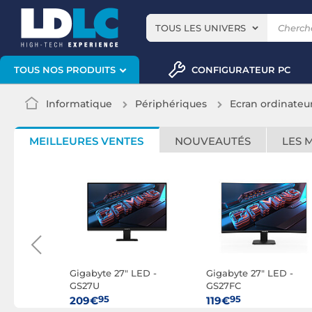
TOUS LES UNIVERS
CONFIGURATEUR PC
TOUS NOS PRODUITS
Informatique
Périphériques
Ecran ordinateu
MEILLEURES VENTES
NOUVEAUTÉS
LES 
 LED -
Gigabyte 27" LED -
Gigabyte 27" LED -
GS27U
GS27FC
95
95
209€
119€