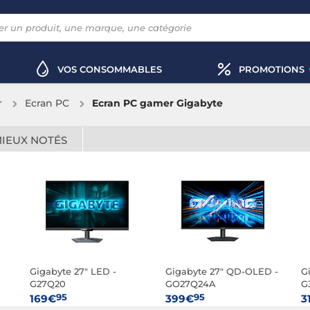
VOS CONSOMMABLES
PROMOTIONS
r
Ecran PC
Ecran PC gamer Gigabyte
MIEUX NOTÉS
Gigabyte 27" LED -
Gigabyte 27" QD-OLED -
G
G27Q20
GO27Q24A
G
95
95
169€
399€
3