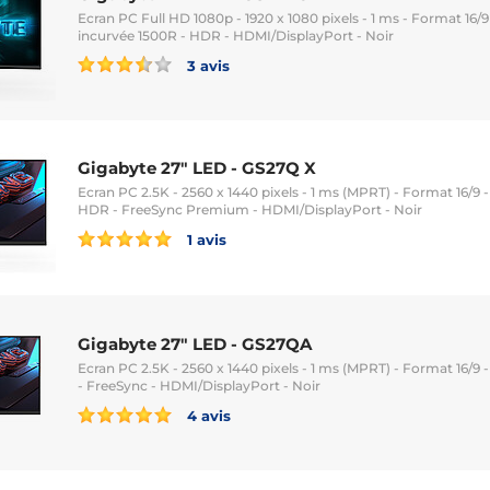
Ecran PC Full HD 1080p - 1920 x 1080 pixels - 1 ms - Format 16/9
incurvée 1500R - HDR - HDMI/DisplayPort - Noir
3 avis
Gigabyte 27" LED - GS27Q X
Ecran PC 2.5K - 2560 x 1440 pixels - 1 ms (MPRT) - Format 16/9 - 
HDR - FreeSync Premium - HDMI/DisplayPort - Noir
1 avis
Gigabyte 27" LED - GS27QA
Ecran PC 2.5K - 2560 x 1440 pixels - 1 ms (MPRT) - Format 16/9 -
- FreeSync - HDMI/DisplayPort - Noir
4 avis