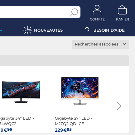
COMPTE
PANIER
NOUVEAUTÉS
BESOIN D'AIDE
Recherches associées
Ecran PC gamer
Ecran PC bureautique
Ecran PC professionnel
Ecran PC incurvé
Ecran PC HDR
Ecran PC borderless
Ecran PC tactile
igabyte 34" LED -
Gigabyte 27" LED -
Gigabyte 2
Ecran portable
34WQC2
M27Q2 QD ICE
M27UP
Ecran PC IPS
95
95
95
19€
229€
339€