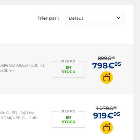
Ecran PC LED
Ecran PC OLED
Trier par :
Défaut
Ecran PC QLED
Ecran PC 1080p
Ecran PC 2K WQHD
Ecran PC 4K
899€
95
Écran PC 22 pouces
DISPO
798€
95
 - Dalle QD-OLED - 500 Hz
EN
tible -
Ecran PC 24 pouces
STOCK
Écran PC 27 pouces
Ecran PC 32 pouces
Ecran PC 16/9
1 079€
95
Ecran PC 21/9
DISPO
Dalle OLED - 240 Hz -
919€
95
EN
1/HDMI/USB-C - Hub
Ecran PC 32/9
STOCK
Ecran PC 100 Hz
Ecran PC 120 Hz