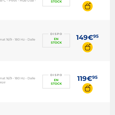
C - Pivot - Hub USB -
STOCK
DISPO
149€
95
EN
at 16/9 - 180 Hz - Dalle
STOCK
DISPO
119€
95
at 16/9 - 180 Hz - Dalle
EN
Noir
STOCK