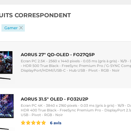
UITS CORRESPONDENT
Gamer
AORUS 27" QD-OLED - FO27Q5P
Ecran PC 2.5K - 2560 x 1440 pixels - 0.03 ms (gris à gris) - 16/9
- HDR 500 True Black - FreeSync Premium Pro / G-SYNC Compa
DisplayPort/HDMI/USB-C - Hub USB - Pivot - RGB - Noir
AORUS 31.5" OLED - FO32U2P
Ecran PC 4K - 3840 x 2160 pixels - 0.03 ms (gris à gris) - 16/9 - 
HDR 400 True Black - FreeSync Premium Pro - DisplayPort 2.
USB - Pivot - RGB - Noir
6 avis