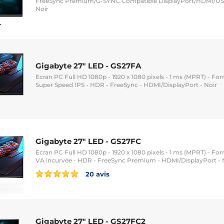
FreeSync Premium/G-SYNC Compatible DisplayPort/HDMI/USB-
Noir
Gigabyte 27" LED - GS27FA
Ecran PC Full HD 1080p - 1920 x 1080 pixels - 1 ms (MPRT) - Form
Super Speed IPS - HDR - FreeSync - HDMI/DisplayPort - Noir
Gigabyte 27" LED - GS27FC
Ecran PC Full HD 1080p - 1920 x 1080 pixels - 1 ms (MPRT) - Form
VA incurvée - HDR - FreeSync Premium - HDMI/DisplayPort - 
20 avis
Gigabyte 27" LED - GS27FC2