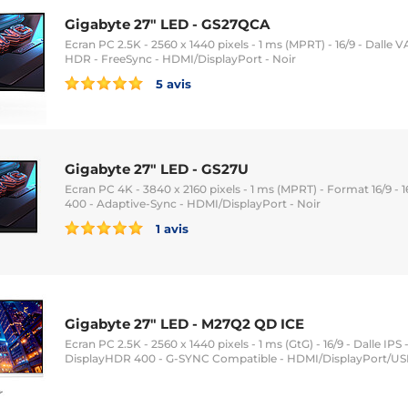
Gigabyte 27" LED - GS27QCA
Ecran PC 2.5K - 2560 x 1440 pixels - 1 ms (MPRT) - 16/9 - Dalle V
HDR - FreeSync - HDMI/DisplayPort - Noir
5 avis
Gigabyte 27" LED - GS27U
Ecran PC 4K - 3840 x 2160 pixels - 1 ms (MPRT) - Format 16/9 - 1
400 - Adaptive-Sync - HDMI/DisplayPort - Noir
1 avis
Gigabyte 27" LED - M27Q2 QD ICE
Ecran PC 2.5K - 2560 x 1440 pixels - 1 ms (GtG) - 16/9 - Dalle IPS
DisplayHDR 400 - G-SYNC Compatible - HDMI/DisplayPort/USB-