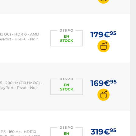
DISPO
179€
95
10 Hz OC) - HDR10 - AMD
EN
yPort - USB-C - Noir
STOCK
DISPO
169€
95
PS - 200 Hz (210 Hz OC) -
EN
yPort - Pivot - Noir
STOCK
DISPO
319€
95
 IPS - 160 Hz - HDR10 -
EN