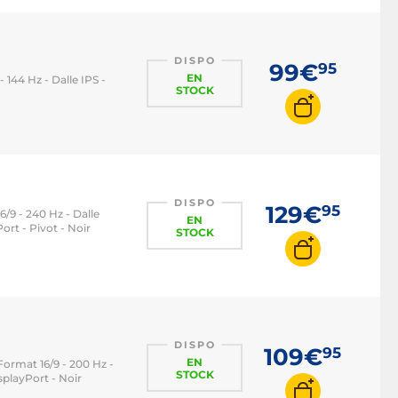
Ecran PC 144 Hz
Ecran PC 240 Hz
DISPO
99€
95
EN
Ecran PC 360 Hz
 144 Hz - Dalle IPS -
STOCK
Ecran PC HDMI 2.1
DISPO
129€
95
16/9 - 240 Hz - Dalle
EN
rt - Pivot - Noir
STOCK
DISPO
109€
95
EN
 Format 16/9 - 200 Hz -
STOCK
playPort - Noir