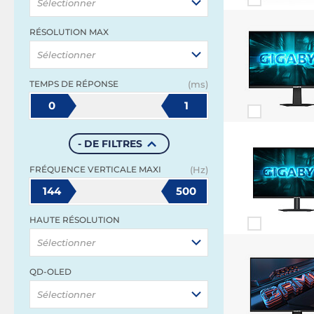
Sélectionner
RÉSOLUTION MAX
Sélectionner
TEMPS DE RÉPONSE
(ms)
0
1
- DE FILTRES
FRÉQUENCE VERTICALE MAXI
(Hz)
144
500
HAUTE RÉSOLUTION
Sélectionner
QD-OLED
Sélectionner