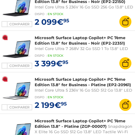
Edition 13.8" for Business - Noir (EP2-22150)
Intel Core Ultra 5 236V 16 Go SSD 256 Go 13.8" LED
Tactile Wi-Fi 7/Bluetooth Webcam Windows 11
DISPO
:
EN
STOCK
Professionnel
2 099€
95
COMPARER
Microsoft Surface Laptop Copilot+ PC 7ème
Edition 13.8" for Business - Noir (EP2-22351)
Intel Core Ultra 7 268V 32 Go SSD 1 To 13.8" LED
Tactile Wi-Fi 7/Bluetooth Webcam Windows 11
DISPO
:
EN
STOCK
Professionnel
3 399€
95
COMPARER
Microsoft Surface Laptop Copilot+ PC 7ème
Edition 13.8" for Business - Platine (EP2-20961)
Intel Core Ultra 5 236V 16 Go SSD 512 Go 13.8" LED
Tactile Wi-Fi 7/Bluetooth Webcam Windows 11
DISPO
:
EN
STOCK
Professionnel
2 199€
95
COMPARER
Microsoft Surface Laptop Copilot+ PC 7ème
Edition 13.8" - Platine (ZGP-00007)
Snapdragon
X Elite 16 Go SSD 512 Go 13.8" LED Tactile Wi-Fi