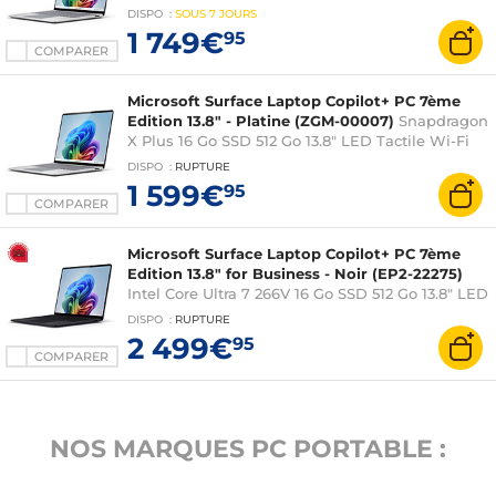
7/Bluetooth Webcam Windows 11 Famille
DISPO
:
SOUS
7 JOURS
1 749€
95
COMPARER
Microsoft Surface Laptop Copilot+ PC 7ème
Edition 13.8" - Platine (ZGM-00007)
Snapdragon
X Plus 16 Go SSD 512 Go 13.8" LED Tactile Wi-Fi
7/Bluetooth Webcam Windows 11 Famille
DISPO
:
RUPTURE
1 599€
95
COMPARER
Microsoft Surface Laptop Copilot+ PC 7ème
Edition 13.8" for Business - Noir (EP2-22275)
Intel Core Ultra 7 266V 16 Go SSD 512 Go 13.8" LED
Tactile Wi-Fi 7/Bluetooth Webcam Windows 11
DISPO
:
RUPTURE
Professionnel
2 499€
95
COMPARER
NOS MARQUES PC PORTABLE :