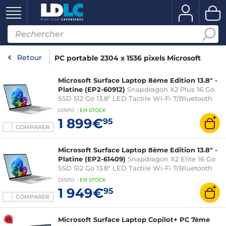
Retour
PC portable 2304 x 1536 pixels Microsoft
Microsoft Surface Laptop 8ème Edition 13.8" -
Platine (EP2-60912)
Snapdragon X2 Plus 16 Go
SSD 512 Go 13.8" LED Tactile Wi-Fi 7/Bluetooth
Webcam Windows 11 Famille
DISPO
:
EN
STOCK
1 899€
95
COMPARER
Microsoft Surface Laptop 8ème Edition 13.8" -
Platine (EP2-61409)
Snapdragon X2 Elite 16 Go
SSD 512 Go 13.8" LED Tactile Wi-Fi 7/Bluetooth
Webcam Windows 11 Famille
DISPO
:
EN
STOCK
1 949€
95
COMPARER
Microsoft Surface Laptop Copilot+ PC 7ème