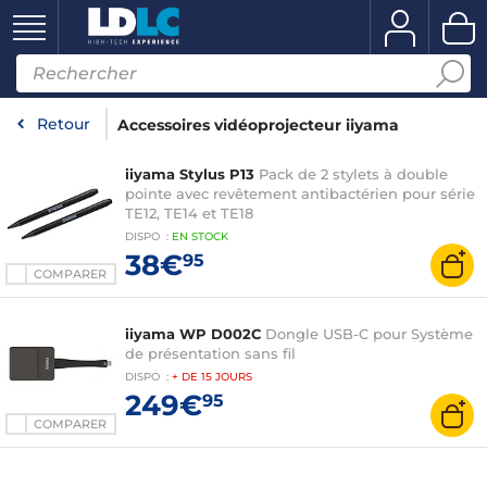
Retour
Accessoires vidéoprojecteur iiyama
iiyama Stylus P13
Pack de 2 stylets à double
pointe avec revêtement antibactérien pour série
TE12, TE14 et TE18
DISPO
:
EN
STOCK
38€
95
COMPARER
iiyama WP D002C
Dongle USB-C pour Système
de présentation sans fil
DISPO
:
+ DE
15 JOURS
249€
95
COMPARER