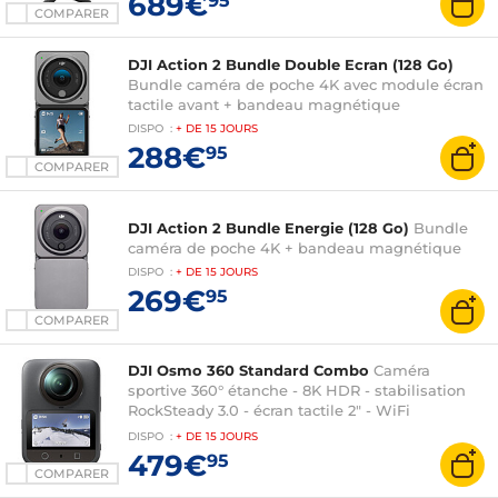
689€
95
COMPARER
DJI Action 2 Bundle Double Ecran (128 Go)
Bundle caméra de poche 4K avec module écran
tactile avant + bandeau magnétique
DISPO
:
+ DE
15 JOURS
288€
95
COMPARER
DJI Action 2 Bundle Energie (128 Go)
Bundle
caméra de poche 4K + bandeau magnétique
DISPO
:
+ DE
15 JOURS
269€
95
COMPARER
DJI Osmo 360 Standard Combo
Caméra
sportive 360° étanche - 8K HDR - stabilisation
RockSteady 3.0 - écran tactile 2" - WiFi
6.0/Bluetooth 5.1 - batterie 1950 mAh
DISPO
:
+ DE
15 JOURS
479€
95
COMPARER