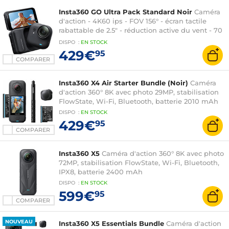
Insta360 GO Ultra Pack Standard Noir
Caméra
d'action - 4K60 ips - FOV 156° - écran tactile
rabattable de 2.5" - réduction active du vent - 70
minutes d'autonomie
DISPO
:
EN
STOCK
429€
95
COMPARER
Insta360 X4 Air Starter Bundle (Noir)
Caméra
d'action 360° 8K avec photo 29MP, stabilisation
FlowState, Wi-Fi, Bluetooth, batterie 2010 mAh
DISPO
:
EN
STOCK
429€
95
COMPARER
Insta360 X5
Caméra d'action 360° 8K avec photo
72MP, stabilisation FlowState, Wi-Fi, Bluetooth,
IPX8, batterie 2400 mAh
DISPO
:
EN
STOCK
599€
95
COMPARER
NOUVEAU
Insta360 X5 Essentials Bundle
Caméra d'action