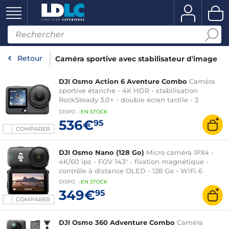
Retour
Caméra sportive avec stabilisateur d'image
DJI Osmo Action 6 Aventure Combo
Caméra
sportive étanche - 4K HDR - stabilisation
RockSteady 3.0+ - double écran tactile - 3
microphones - WiFi 6/Bluetooth 5.1 - Stockage 50
DISPO
:
EN
STOCK
Go - batterie 1950 mAh
536€
95
COMPARER
DJI Osmo Nano (128 Go)
Micro caméra IPX4 -
4K/60 ips - FOV 143° - fixation magnétique -
contrôle à distance OLED - 128 Go - WiFi 6
DISPO
:
EN
STOCK
349€
95
COMPARER
DJI Osmo 360 Adventure Combo
Caméra