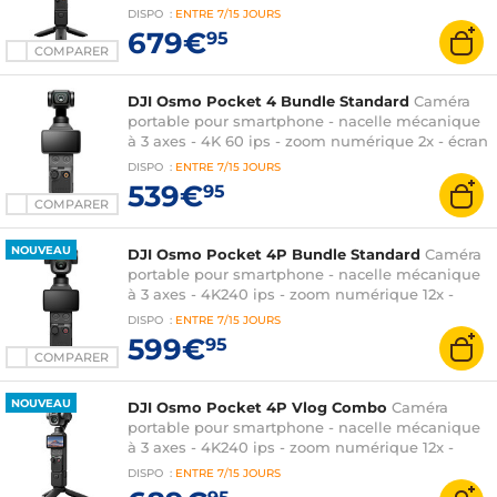
OLED 2" 556 x 314 pixels - stockage interne 107
DISPO
:
ENTRE
7/15 JOURS
Go - 240 minutes d'autonomie
679€
95
COMPARER
DJI Osmo Pocket 4 Bundle Standard
Caméra
portable pour smartphone - nacelle mécanique
à 3 axes - 4K 60 ips - zoom numérique 2x - écran
OLED 2" 556 x 314 pixels - stockage interne 107
DISPO
:
ENTRE
7/15 JOURS
Go - 240 minutes d'autonomie
539€
95
COMPARER
NOUVEAU
DJI Osmo Pocket 4P Bundle Standard
Caméra
portable pour smartphone - nacelle mécanique
à 3 axes - 4K240 ips - zoom numérique 12x -
écran OLED 2" 556 x 314 pixels - stockage interne
DISPO
:
ENTRE
7/15 JOURS
103 Go - 210 minutes d'autonomie
599€
95
COMPARER
NOUVEAU
DJI Osmo Pocket 4P Vlog Combo
Caméra
portable pour smartphone - nacelle mécanique
à 3 axes - 4K240 ips - zoom numérique 12x -
écran OLED 2" 556 x 314 pixels - stockage interne
DISPO
:
ENTRE
7/15 JOURS
103 Go - 210 minutes d'autonomie