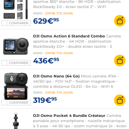
sportive 360° étanche - 8K HDR - stabilisation
RockSteady 3.0 - écran tactile 2" - WiFi
6.0/Bluetooth 5.1 - batterie 1950 mAh
DISPO
:
ENTRE
7/15 JOURS
629€
95
COMPARER
DJI Osmo Action 6 Standard Combo
Caméra
sportive étanche - 4K HDR - stabilisation
RockSteady 3.0+ - double écran tactile - 3
microphones - WiFi 6/Bluetooth 5.1 - Stockage 50
DISPO
:
ENTRE
7/15 JOURS
Go - batterie 1950 mAh
436€
95
COMPARER
DJI Osmo Nano (64 Go)
Micro caméra IPX4 -
4K/60 ips - FOV 143° - fixation magnétique -
contrôle à distance OLED - 64 Go - WiFi 6
DISPO
:
ENTRE
7/15 JOURS
319€
95
COMPARER
DJI Osmo Pocket 4 Bundle Créateur
Caméra
portable pour smartphone - nacelle mécanique
à 3 axes - 4K 60 ips - zoom numérique 2x - écran