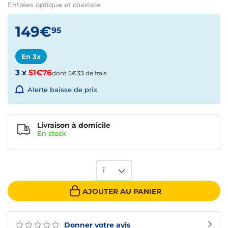
Entrées optique et coaxiale
149€
95
En 3x
3 x
51€76
dont 5€33 de frais
Alerte baisse de prix
Livraison à domicile
En
stock
1
AJOUTER AU PANIER
Donner votre avis