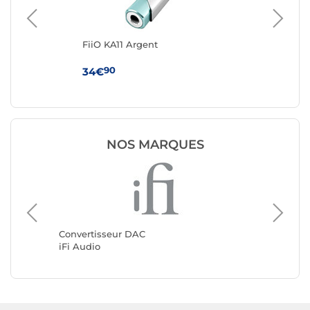
FiiO KA11 Argent
iFi
90
34€
49
NOS MARQUES
Convert
FiiO
Convertisseur DAC
iFi Audio