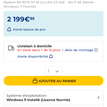
Radeon RX 9070 XT 16 Go LAN 2.5 GbE - Wi-Fi 6E (Monté -
Windows 11 Famille)
2 199€
95
Alerte baisse de prix
Livraison à domicile
En stock dans + de
15 jours
+ délai de montage
Alerte disponibilité
1
AJOUTER AU PANIER
Système d'exploitation :
Windows 11 installé (Licence fournie)