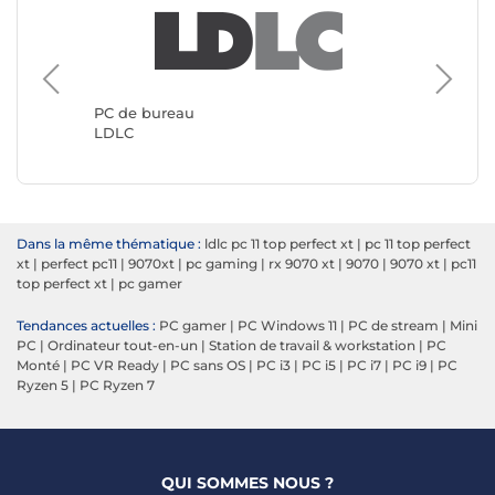
PC de b
Génériq
PC de bureau
LDLC
Dans la même thématique :
ldlc pc 11 top perfect xt
|
pc 11 top perfect
xt
|
perfect pc11
|
9070xt
|
pc gaming
|
rx 9070 xt
|
9070
|
9070 xt
|
pc11
top perfect xt
|
pc gamer
Tendances actuelles :
PC gamer
|
PC Windows 11
|
PC de stream
|
Mini
PC
|
Ordinateur tout-en-un
|
Station de travail & workstation
|
PC
Monté
|
PC VR Ready
|
PC sans OS
|
PC i3
|
PC i5
|
PC i7
|
PC i9
|
PC
Ryzen 5
|
PC Ryzen 7
QUI SOMMES NOUS ?