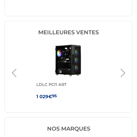
SEVENX
MEILLEURES VENTES
LDLC PC11 ART
GM
350
95
1 029€
41
NOS MARQUES