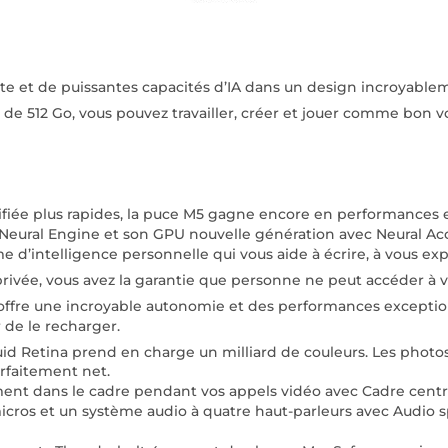
nte et de puissantes capacités d’IA dans un design incroyable
 de 512 Go, vous pouvez travailler, créer et jouer comme bon 
e plus rapides, la puce M5 gagne encore en performances et
 Neural Engine et son GPU nouvelle génération avec Neural Acce
d’intelligence personnelle qui vous aide à écrire, à vous expri
 privée, vous avez la garantie que personne ne peut accéder 
offre une incroyable autonomie et des performances exceptio
r de le recharger.
uid Retina prend en charge un milliard de couleurs. Les photo
arfaitement net.
 dans le cadre pendant vos appels vidéo avec Cadre centré
icros et un système audio à quatre haut-parleurs avec Audio s