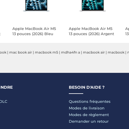
Apple MacBook Air M5
Apple MacBook Air M5
A
t
13 pouces (2026) Bleu
13 pouces (2026) Argent
1
Ciel 16 Go/512 Go
16 Go/512 Go
1
-
(MDHH4FN/A)
(MDH74FN/A)
(
ook
|
mac book air
|
macbook m5
|
mdha4fn a
|
macbook air
|
macbook
|
INDRE
BESOIN D'AIDE ?
LDLC
Questions fréquentes
Modes de livraison
Modes de règlement
Demander un retour