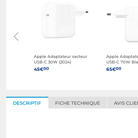
udio
Apple Adaptateur secteur
Apple Adaptate
ndard -
USB-C 30W (2024)
USB-C 70W Bl
son
00
00
45€
65€
DESCRIPTIF
FICHE TECHNIQUE
AVIS CLIE