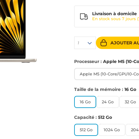
Livraison à domicile
En stock sous
7 jours
(
AJOUTER AU
1
Processeur :
Apple M5 (10-C
Apple M5 (10-Core/GPU10-Co
Taille de la mémoire :
16 Go
16 Go
24 Go
32 Go
Capacité :
512 Go
512 Go
1024 Go
204