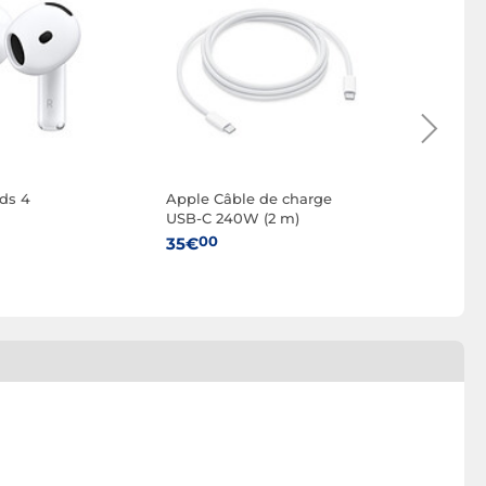
ds 4
Apple Câble de charge
Apple 27
USB-C 240W (2 m)
Display -
Support 
00
35€
réglable
1 699€