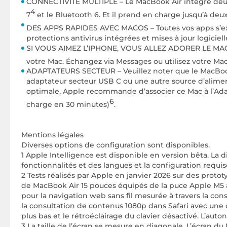
CONNECTIVITÉ MULTIPLE – Le MacBook Air intègre deux p
4
7
et le Bluetooth 6. Et il prend en charge jusqu’à deu
DES APPS RAPIDES AVEC MACOS – Toutes vos apps s’ex
protections antivirus intégrées et mises à jour logicie
SI VOUS AIMEZ L’IPHONE, VOUS ALLEZ ADORER LE MAC – L
votre Mac. Échangez via Messages ou utilisez votre M
ADAPTATEURS SECTEUR – Veuillez noter que le MacBook 
adaptateur secteur USB C ou une autre source d’alimen
optimale, Apple recommande d’associer ce Mac à l’Adap
6
charge en 30 minutes)
.
Mentions légales
Diverses options de configuration sont disponibles.
1 Apple Intelligence est disponible en version bêta. La d
fonctionnalités et des langues et la configuration requise
2 Tests réalisés par Apple en janvier 2026 sur des pro
de MacBook Air 15 pouces équipés de la puce Apple M5 
pour la navigation web sans fil mesurée à travers la co
la consultation de contenus 1080p dans Safari avec une co
plus bas et le rétroéclairage du clavier désactivé. L’auto
3 La taille de l’écran se mesure en diagonale. L’écran 