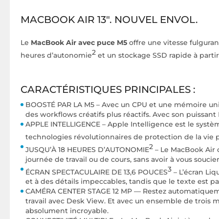
MACBOOK AIR 13". NOUVEL ENVOL.
Le
MacBook Air avec puce M5
offre une vitesse fulgura
2
heures d’autonomie
et un stockage SSD rapide à partir
CARACTÉRISTIQUES PRINCIPALES :
BOOSTÉ PAR LA M5 – Avec un CPU et une mémoire unifié
des workflows créatifs plus réactifs. Avec son puissant
APPLE INTELLIGENCE – Apple Intelligence est le système 
technologies révolutionnaires de protection de la vie
2
JUSQU’À 18 HEURES D’AUTONOMIE
– Le MacBook Air 
journée de travail ou de cours, sans avoir à vous soucie
3
ÉCRAN SPECTACULAIRE DE 13,6 POUCES
– L’écran Liq
et à des détails impeccables, tandis que le texte est p
CAMÉRA CENTER STAGE 12 MP — Restez automatiquement
travail avec Desk View. Et avec un ensemble de trois m
absolument incroyable.