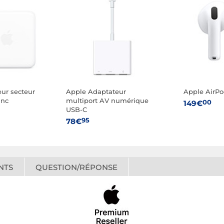
ur secteur
Apple Adaptateur
Apple AirPo
anc
multiport AV numérique
00
149€
USB-C
95
78€
NTS
QUESTION/RÉPONSE