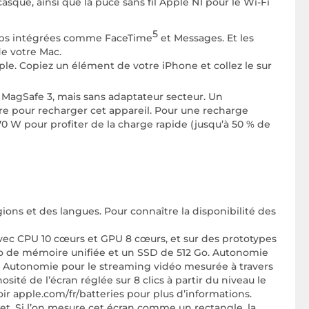
ue, ainsi que la puce sans fil Apple N1 pour le Wi-Fi
5
apps intégrées comme FaceTime
et Messages. Et les
de votre Mac.
e. Copiez un élément de votre iPhone et collez le sur
 MagSafe 3, mais sans adaptateur secteur. Un
re pour recharger cet appareil. Pour une recharge
 W pour profiter de la charge rapide (jusqu’à 50 % de
gions et des langues. Pour connaître la disponibilité des
avec CPU 10 cœurs et GPU 8 cœurs, et sur des prototypes
Go de mémoire unifiée et un SSD de 512 Go. Autonomie
i. Autonomie pour le streaming vidéo mesurée à travers
ité de l’écran réglée sur 8 clics à partir du niveau le
Voir apple.com/fr/batteries pour plus d’informations.
et. Si l’on mesure cet écran comme un rectangle, la