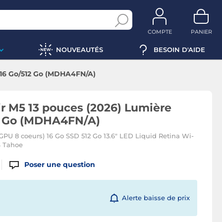
COMPTE
PANIER
NOUVEAUTÉS
BESOIN D'AIDE
e 16 Go/512 Go (MDHA4FN/A)
r M5 13 pouces (2026) Lumière
12 Go (MDHA4FN/A)
PU 8 coeurs) 16 Go SSD 512 Go 13.6" LED Liquid Retina Wi-
 Tahoe
Poser une question
Alerte baisse de prix