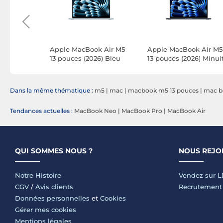
k Air M5
Apple MacBook Air M5
Apple MacBook Air M5
6)
13 pouces (2026) Bleu
13 pouces (2026) Minui
ire 24
Ciel 16 Go/512 Go
16 Go/512 Go
D4FN/A)
(MDHH4FN/A-QWERTY-
(MDHE4FN/A-QWERTZ
US)
DE)
Dans la même thématique :
m5
|
mac
|
macbook m5 13 pouces
|
mac b
Tendances actuelles :
MacBook Neo
|
MacBook Pro
|
MacBook Air
QUI SOMMES NOUS ?
NOUS REJO
Notre Histoire
Vendez sur 
CGV
/
Avis clients
Recrutement
Données personnelles
et
Cookies
Gérer mes cookies
Mentions légales