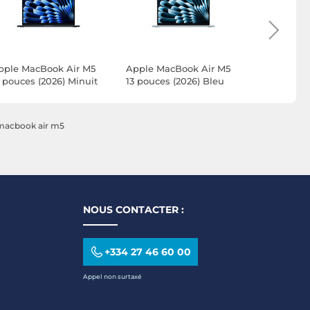
pple MacBook Air M5
Apple MacBook Air M5
Apple Mac
3 pouces (2026) Minuit
13 pouces (2026) Bleu
13 pouces 
6 Go/512 Go
Ciel 32 Go/2 To
24 Go/2 To
MDHE4FN/A)
(MDHJ4FN/A-32GB-2TB)
(MDH94FN
macbook air m5
NOUS CONTACTER :
+334 27 46 60 00
Appel non surtaxé