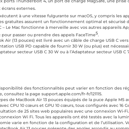
orts Thunderbolt 4, un port de charge MagSafe, une prise casq
x écrans externes.
écutent à une vitesse fulgurante sur macOS, y compris les 
lles gratuites assurent un fonctionnement optimal et sécurisé 
e Mac fonctionne à merveille avec vos autres appareils Appl
5
ac pour passer ou prendre des appels FaceTime
.
Air (13 pouces) est livré avec un câble de charge USB C vers
tation USB PD capable de fournir 30 W (ou plus) est nécessai
tateur secteur USB C 30 W ou à l’Adaptateur secteur USB C 70
isponibilité des fonctionnalités peut varier en fonction des ré
, consultez la page support.apple.com/fr-fr/121115.
totypes de MacBook Air 13 pouces équipés de la puce Apple M5 
avec CPU 10 cœurs et GPU 10 cœurs, tous configurés avec 16 
nsultation de 25 sites web populaires avec une connexion Wi-F
nnexion Wi Fi. Tous les appareils ont été testés avec la luminos
nomie varie en fonction de la configuration et de l’utilisation. 
du MacBook Air 13 pouces présente des angles arrondis au somm