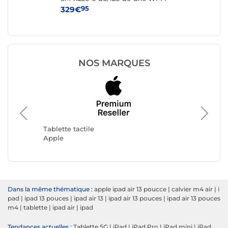
95
329€
19
NOS MARQUES
Tablette
Samsun
Tablette tactile
Apple
Dans la même thématique :
apple ipad air 13 poucce
|
calvier m4 air
|
i
pad
|
ipad 13 pouces
|
ipad air 13
|
ipad air 13 pouces
|
ipad air 13 pouces
m4
|
tablette
|
ipad air
|
ipad
Tendances actuelles :
Tablette 5G
|
iPad
|
iPad Pro
|
iPad mini
|
iPad