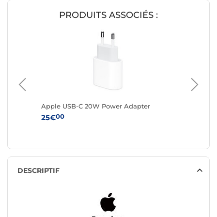
PRODUITS ASSOCIÉS :
de
Apple USB-C 20W Power Adapter
Apple A
USB-C 3
00
25€
00
65€
DESCRIPTIF