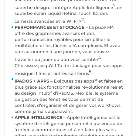
1
superbe design. Il intègre Apple Intelligence
, un
superbe écran Liquid Retina, Touch ID, des
2
caméras avancées et le Wi Fi 7
.
PERFORMANCES ET STOCKAGE
– La puce M4
offre des graphismes avancés et des
performances incroyables pour simplifier le
multitâche et les tâches d’IA complexes. Et avec
une autonomie d’une journée, vous pouvez
4
travailler ou jouer où bon vous semble
.
Choisissez jusqu’à 1 To de stockage pour vos apps,
5
musique, films et autres contenus
.
6
IPADOS + APPS
– Exécutez des apps
et faites en
plus grâce aux fonctionnalités révolutionnaires et
au design intuitif d’iPadOS. Flexible, le système
de gestion des fenêtres vous permet de
contrôler, d’organiser et de gérer vos workflows
comme jamais auparavant.
APPLE INTELLIGENCE
– Apple Intelligence est le
système d’intelligence personnelle qui vous aide
à créer, à communiquer et à en faire plus sans
effort, avec des technologies révolutionnaires qui