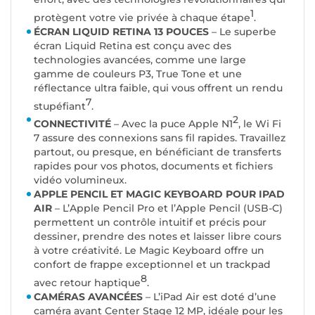
1
protègent votre vie privée à chaque étape
.
ÉCRAN LIQUID RETINA 13 POUCES
– Le superbe
écran Liquid Retina est conçu avec des
technologies avancées, comme une large
gamme de couleurs P3, True Tone et une
réflectance ultra faible, qui vous offrent un rendu
7
stupéfiant
.
2
CONNECTIVITÉ
– Avec la puce Apple N1
, le Wi Fi
7 assure des connexions sans fil rapides. Travaillez
partout, ou presque, en bénéficiant de transferts
rapides pour vos photos, documents et fichiers
vidéo volumineux.
APPLE PENCIL ET MAGIC KEYBOARD POUR IPAD
AIR
– L’Apple Pencil Pro et l’Apple Pencil (USB-C)
permettent un contrôle intuitif et précis pour
dessiner, prendre des notes et laisser libre cours
à votre créativité. Le Magic Keyboard offre un
confort de frappe exceptionnel et un trackpad
8
avec retour haptique
.
CAMÉRAS AVANCÉES
– L’iPad Air est doté d’une
caméra avant Center Stage 12 MP, idéale pour les