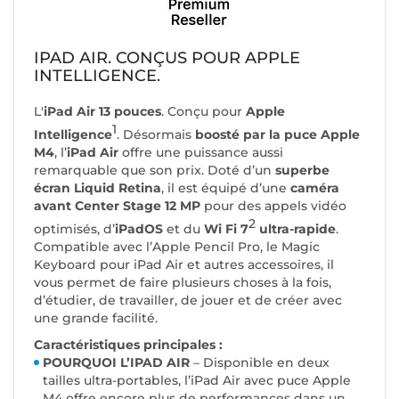
IPAD AIR. CONÇUS POUR APPLE
INTELLIGENCE.
L'
iPad Air 13 pouces
. Conçu pour
Apple
1
Intelligence
. Désormais
boosté par la puce Apple
M4
, l’
iPad Air
offre une puissance aussi
remarquable que son prix. Doté d’un
superbe
écran Liquid Retina
, il est équipé d’une
caméra
avant Center Stage 12 MP
pour des appels vidéo
2
optimisés, d’
iPadOS
et du
Wi Fi 7
ultra-rapide
.
Compatible avec l’Apple Pencil Pro, le Magic
Keyboard pour iPad Air et autres accessoires, il
vous permet de faire plusieurs choses à la fois,
d’étudier, de travailler, de jouer et de créer avec
une grande facilité.
Caractéristiques principales :
POURQUOI L’IPAD AIR
– Disponible en deux
tailles ultra-portables, l’iPad Air avec puce Apple
M4 offre encore plus de performances dans un