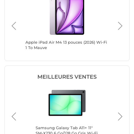
6) Wi-Fi
Apple iPad Air M4 13 pouces (2026) Wi-Fi
Apple iP
1 To Mauve
512 Go 
MEILLEURES VENTES
Samsung Galaxy Tab A11+ 11"
Sam
SM-X230 6 Go/128 Go Gris Wi-Fi
SM-