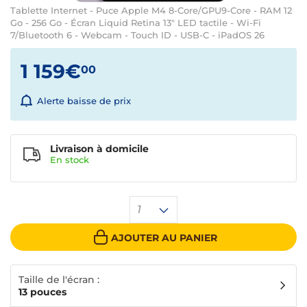
Tablette Internet - Puce Apple M4 8-Core/GPU9-Core - RAM 12
Go - 256 Go - Écran Liquid Retina 13" LED tactile - Wi-Fi
7/Bluetooth 6 - Webcam - Touch ID - USB-C - iPadOS 26
1 159€
00
Alerte baisse de prix
Livraison à domicile
En
stock
1
AJOUTER AU PANIER
Taille de l'écran :
13 pouces