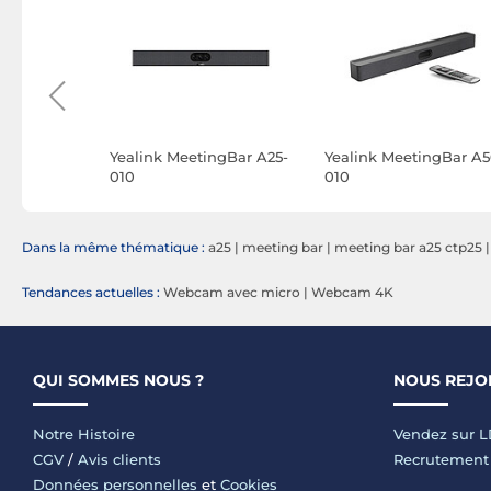
N 700
Yealink MeetingBar A25-
Yealink MeetingBar A5
010
010
Dans la même thématique :
a25
|
meeting bar
|
meeting bar a25 ctp25
Tendances actuelles :
Webcam avec micro
|
Webcam 4K
QUI SOMMES NOUS ?
NOUS REJO
Notre Histoire
Vendez sur 
CGV
/
Avis clients
Recrutement
Données personnelles
et
Cookies