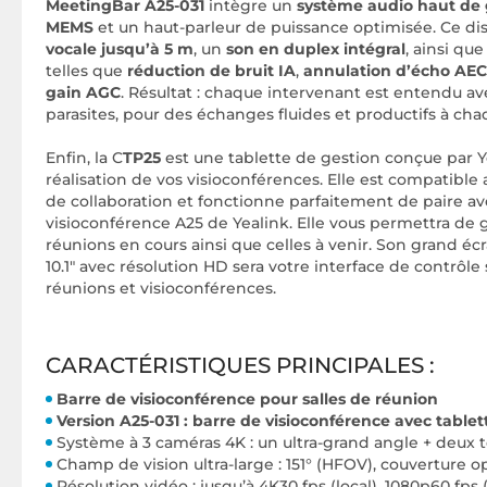
MeetingBar A25-031
intègre un
système audio haut de
MEMS
et un haut-parleur de puissance optimisée. Ce dis
vocale jusqu’à 5 m
, un
son en duplex intégral
, ainsi qu
telles que
réduction de bruit IA
,
annulation d’écho AEC
gain AGC
. Résultat : chaque intervenant est entendu ave
parasites, pour des échanges fluides et productifs à cha
Enfin, la C
TP25
est une tablette de gestion conçue par Ye
réalisation de vos visioconférences. Elle est compatib
de collaboration et fonctionne parfaitement de paire av
visioconférence A25 de Yealink. Elle vous permettra de 
réunions en cours ainsi que celles à venir. Son grand écr
10.1" avec résolution HD sera votre interface de contrôle
réunions et visioconférences.
CARACTÉRISTIQUES PRINCIPALES :
Barre de visioconférence pour salles de réunion
Version A25-031 : barre de visioconférence avec table
Système à 3 caméras 4K : un ultra-grand angle + deux 
Champ de vision ultra-large : 151° (HFOV), couverture 
Résolution vidéo : jusqu’à 4K30 fps (local), 1080p60 fps