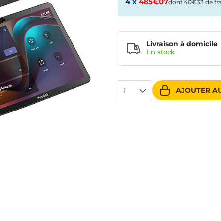
4 x
485€07
dont 40€33 de fra
Livraison à domicile
En
stock
AJOUTER AU
1