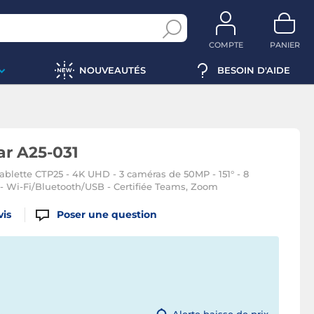
COMPTE
PANIER
NOUVEAUTÉS
BESOIN D'AIDE
ar A25-031
ablette CTP25 - 4K UHD - 3 caméras de 50MP - 151° - 8
- Wi-Fi/Bluetooth/USB - Certifiée Teams, Zoom
vis
Poser une question