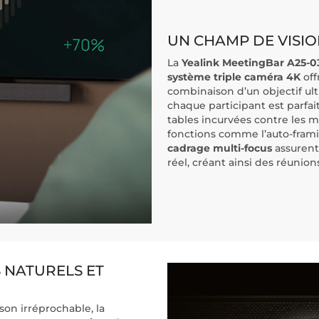
UN CHAMP DE VISI
La
Yealink MeetingBar A25-0
système triple caméra 4K
of
combinaison d’un objectif ult
chaque participant est parfa
tables incurvées contre les mu
fonctions comme l’auto-framin
cadrage multi-focus
assurent
réel, créant ainsi des réunions
 NATURELS ET
on irréprochable, la