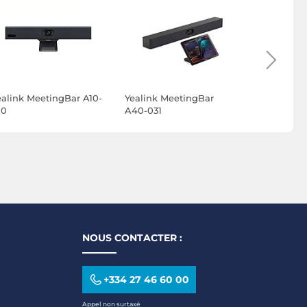
ealink MeetingBar A10-
Yealink MeetingBar
Yealink S
10
A40-031
NOUS CONTACTER :
+334 27 46 60 00
Appel non surtaxé