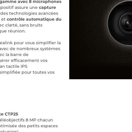
 gamme avec 8 microphones
positif assure une
capture
e des technologies avancées
et
contrôle automatique du
c clarté, sans bruits
que réunion.
alink pour vous simplifier la
le avec de nombreux systèmes
ec la barre de
gérer efficacement vos
an tactile IPS
 simplifiée pour toutes vos
tte CTP25
téléobjectifs 8 MP chacun
optimisée des petits espaces
 (réunion)