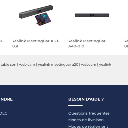
0-
Yealink MeetingBar A50-
Yealink MeetingBar
Y
031
A40-010
0
|
table son
|
web cam
|
yealink meetingbar a20
|
webcam
|
yealink
INDRE
BESOIN D'AIDE ?
LDLC
Questions fréquentes
Modes de livraison
Modes de règlement