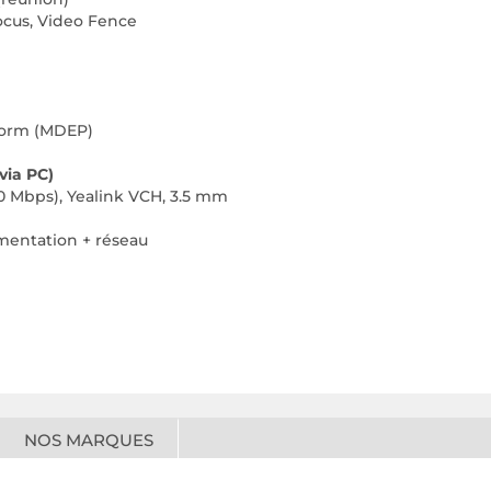
Focus, Video Fence
tform (MDEP)
via PC)
00 Mbps), Yealink VCH, 3.5 mm
imentation + réseau
NOS MARQUES