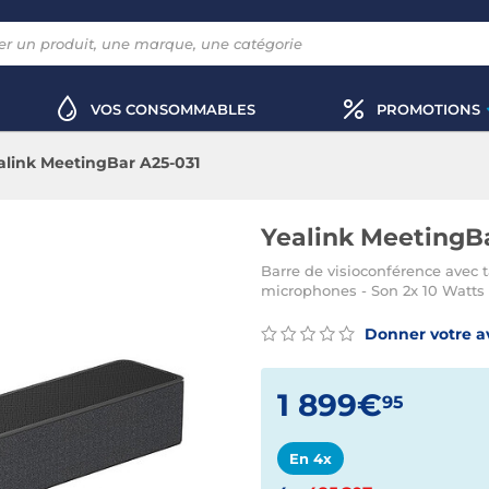
VOS CONSOMMABLES
PROMOTIONS
alink MeetingBar A25-031
Yealink MeetingB
Barre de visioconférence avec t
microphones - Son 2x 10 Watts 
Donner votre a
1 899€
95
En 4x