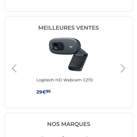
MEILLEURES VENTES
Logitech HD Webcam C270
Log
95
29€
49
NOS MARQUES