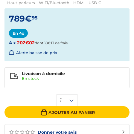
- Haut-parleurs - WiFi/Bluetooth - HDMI - USB-C
789€
95
En 4x
4 x
202€02
dont 18€13 de frais
Alerte baisse de prix
Livraison à domicile
En
stock
1
AJOUTER AU PANIER
Donner votre avis