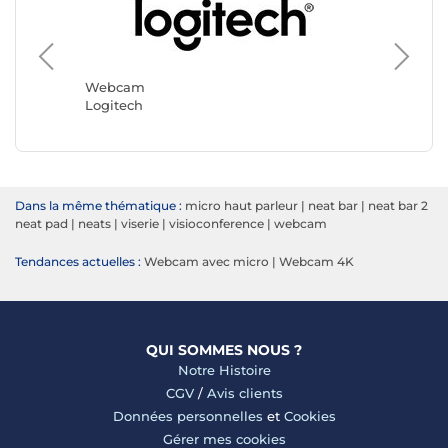
Webca
Yealink
Webcam
Logitech
Dans la même thématique :
micro haut parleur
|
neat bar
|
neat bar 2
neat pad
|
neats
|
viserie
|
visioconference
|
webcam
Tendances actuelles :
Webcam avec micro
|
Webcam 4K
QUI SOMMES NOUS ?
Notre Histoire
CGV
/
Avis clients
Données personnelles
et
Cookies
Gérer mes cookies