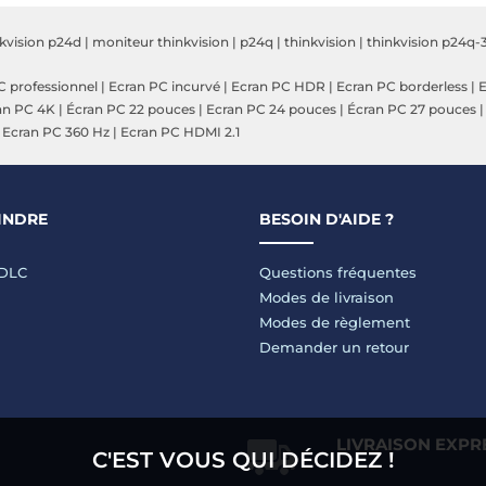
kvision p24d
|
moniteur thinkvision
|
p24q
|
thinkvision
|
thinkvision p24q-
C professionnel
|
Ecran PC incurvé
|
Ecran PC HDR
|
Ecran PC borderless
|
E
an PC 4K
|
Écran PC 22 pouces
|
Ecran PC 24 pouces
|
Écran PC 27 pouces
|
Ecran PC 360 Hz
|
Ecran PC HDMI 2.1
INDRE
BESOIN D'AIDE ?
LDLC
Questions fréquentes
Modes de livraison
Modes de règlement
Demander un retour
LIVRAISON EXPR
C'EST VOUS QUI DÉCIDEZ !