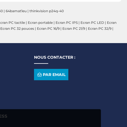
30
|
64bamat1eu
|
thinkvision p24q-40
cran PC tactile
|
Ecran portable
|
Ecran PC IPS
|
Ecran PC LED
|
Ecran
|
Ecran PC 32 pouces
|
Ecran PC 16/9
|
Ecran PC 21/9
|
Ecran PC 32/9
|
NOUS CONTACTER :
PAR EMAIL
ESS