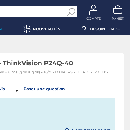
COMPTE
PANIER
NOUVEAUTÉS
BESOIN D'AIDE
- ThinkVision P24Q-40
s - 6 ms (gris à gris) - 16/9 - Dalle IPS - HDR10 - 120 Hz -
vis
Poser une question