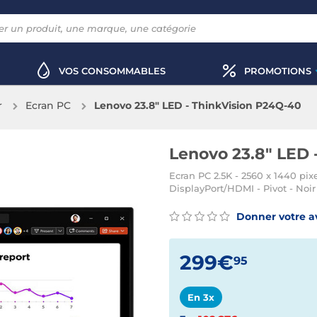
VOS CONSOMMABLES
PROMOTIONS
r
Ecran PC
Lenovo 23.8" LED - ThinkVision P24Q-40
Lenovo 23.8" LED 
Ecran PC 2.5K - 2560 x 1440 pixel
DisplayPort/HDMI - Pivot - Noir
Donner votre a
299€
95
En 3x