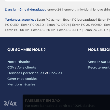
Dans la même thématique :
lenovo 24
|
lenovo thinkvision
|
lenovo thin
Tendances actuelles :
Ecran PC gamer
|
Ecran PC bureautique
|
Ecran P
PC OLED
|
Ecran PC QLED
|
Ecran PC 1080p
|
Ecran PC 2K WQHD
|
Ecr
Ecran PC 100 Hz
|
Ecran PC 120 Hz
|
Ecran PC 144 Hz
|
Ecran PC 240 Hz
QUI SOMMES NOUS ?
NOUS REJO
Notre Histoire
Vendez sur 
CGV
/
Avis clients
Recrutement
Données personnelles
et
Cookies
Gérer mes cookies
Mentions légales
PAIEMENT EN 3/4X
Par carte bancaire à partir de 100€ d'achat.