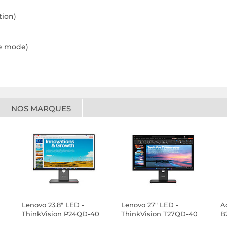
tion)
me mode)
NOS MARQUES
Lenovo 23.8" LED -
Lenovo 27" LED -
A
ThinkVision P24QD-40
ThinkVision T27QD-40
B