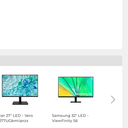
cer 27" LED - Vero
Samsung 32" LED -
Samsung 2
277UGbmiiprzx
ViewFinity S6
ViewFinity
S32D600EAU
S27D600