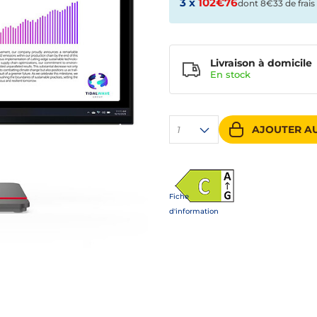
3 x
102€76
dont 8€33 de frais
Livraison à domicile
En
stock
AJOUTER AU
1
Fiche
d'information