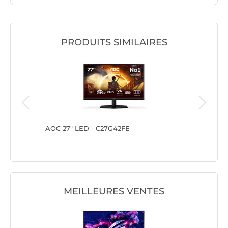
PRODUITS SIMILAIRES
2470HS-B1
AOC 27" LED - C27G42FE
AOC 23.6
MEILLEURES VENTES