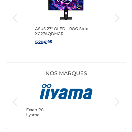
ft
ASUS 27" OLED - ROG Strix
AOC
XG27AQDMGR
95
529€
199
NOS MARQUES
Ecran PC
ASUS
Ecran PC
iiyama