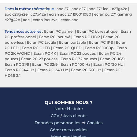
Dans la même thématique :
aoc 27
|
aoc c27
|
aoc 27" led - c27g42e
|
aoc c27g42e
|
c27g42e
|
ecran aoc 27 1900*1080
|
ecran pc 27" gaming
c27g42e
|
aoc
|
ecran incurve
|
ecran aoc
Tendances actuelles :
Ecran PC gamer
|
Ecran PC bureautique
|
Ecran
PC professionnel
|
Ecran PC incurvé
|
Ecran PC HDR
|
Ecran PC
borderless
|
Ecran PC tactile
|
Ecran portable
|
Ecran PC IPS
|
Ecran
PC LED
|
Ecran PC OLED
|
Ecran PC QLED
|
Ecran PC 1080p
|
Ecran
PC 2K WQHD
|
Ecran PC 4K
|
Écran PC 22 pouces
|
Ecran PC 24
pouces
|
Écran PC 27 pouces
|
Ecran PC 32 pouces
|
Ecran PC 16/9
|
Ecran PC 21/9
|
Ecran PC 32/9
|
Ecran PC 100 Hz
|
Ecran PC 120 Hz
|
Ecran PC 144 Hz
|
Ecran PC 240 Hz
|
Ecran PC 360 Hz
|
Ecran PC
HDMI 2.1
QUI SOMMES NOUS ?
Notre Histoire
CGV
/
Avis clients
Données personnelles
et
Cookies
Gérer mes cookies
Mentions légales