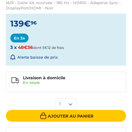
16/9 - Dalle VA incurvée - 180 Hz - HDR10 - Adaptive Sync -
DisplayPort/HDMI - Noir
139€
96
En 3x
3 x
48€36
dont 5€12 de frais
Alerte baisse de prix
Livraison à domicile
En
stock
1
AJOUTER AU PANIER