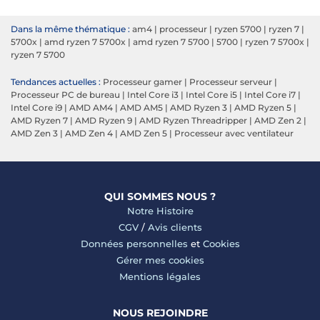
Dans la même thématique :
am4
|
processeur
|
ryzen 5700
|
ryzen 7
|
5700x
|
amd ryzen 7 5700x
|
amd ryzen 7 5700
|
5700
|
ryzen 7 5700x
|
ryzen 7 5700
Tendances actuelles :
Processeur gamer
|
Processeur serveur
|
Processeur PC de bureau
|
Intel Core i3
|
Intel Core i5
|
Intel Core i7
|
Intel Core i9
|
AMD AM4
|
AMD AM5
|
AMD Ryzen 3
|
AMD Ryzen 5
|
AMD Ryzen 7
|
AMD Ryzen 9
|
AMD Ryzen Threadripper
|
AMD Zen 2
|
AMD Zen 3
|
AMD Zen 4
|
AMD Zen 5
|
Processeur avec ventilateur
QUI SOMMES NOUS ?
Notre Histoire
CGV
/
Avis clients
Données personnelles
et
Cookies
Gérer mes cookies
Mentions légales
NOUS REJOINDRE