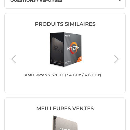
QUESTIONS / RÉPONSES
PRODUITS SIMILAIRES
(3.8
AMD Ryzen 7 5700X (3.4 GHz / 4.6 GHz)
AMD Ryze
Version 
MEILLEURES VENTES