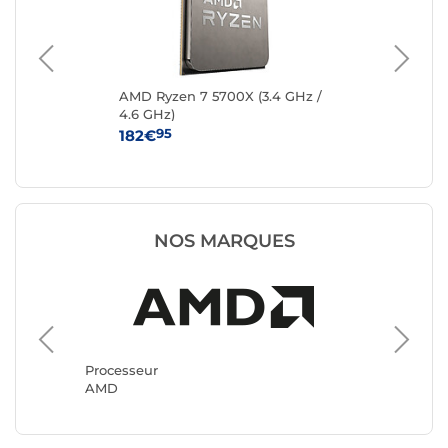
AMD Ryzen 7 5700X (3.4 GHz /
AM
4.6 GHz)
GHz
95
182€
46
NOS MARQUES
Process
Intel
Processeur
AMD