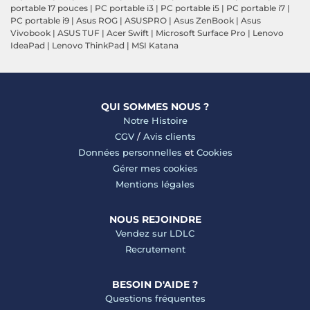
portable 17 pouces
|
PC portable i3
|
PC portable i5
|
PC portable i7
|
PC portable i9
|
Asus ROG
|
ASUSPRO
|
Asus ZenBook
|
Asus
Vivobook
|
ASUS TUF
|
Acer Swift
|
Microsoft Surface Pro
|
Lenovo
IdeaPad
|
Lenovo ThinkPad
|
MSI Katana
QUI SOMMES NOUS ?
Notre Histoire
CGV
/
Avis clients
Données personnelles
et
Cookies
Gérer mes cookies
Mentions légales
NOUS REJOINDRE
Vendez sur LDLC
Recrutement
BESOIN D'AIDE ?
Questions fréquentes