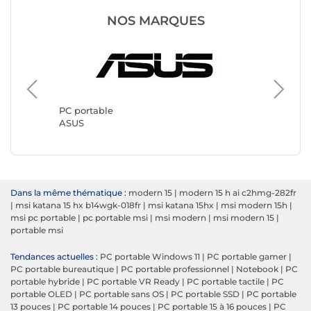
NOS MARQUES
PC port
Lenovo
PC portable
ASUS
Dans la même thématique :
modern 15
|
modern 15 h ai c2hmg-282fr
|
msi katana 15 hx b14wgk-018fr
|
msi katana 15hx
|
msi modern 15h
|
msi pc portable
|
pc portable msi
|
msi modern
|
msi modern 15
|
portable msi
Tendances actuelles :
PC portable Windows 11
|
PC portable gamer
|
PC portable bureautique
|
PC portable professionnel
|
Notebook
|
PC
portable hybride
|
PC portable VR Ready
|
PC portable tactile
|
PC
portable OLED
|
PC portable sans OS
|
PC portable SSD
|
PC portable
13 pouces
|
PC portable 14 pouces
|
PC portable 15 à 16 pouces
|
PC