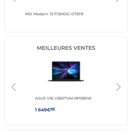
MSI Modern 13 F13MOG-075FR
ASUS V
Copilot
MEILLEURES VENTES
8FR
ASUS V16 V3607VM-RP080W
HP 
95
1 649€
64