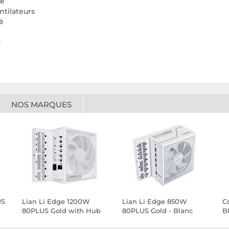
vé
ntilateurs
ié
P
NOS MARQUES
US
Lian Li Edge 1200W
Lian Li Edge 850W
C
80PLUS Gold with Hub
80PLUS Gold - Blanc
B
(Blanc)