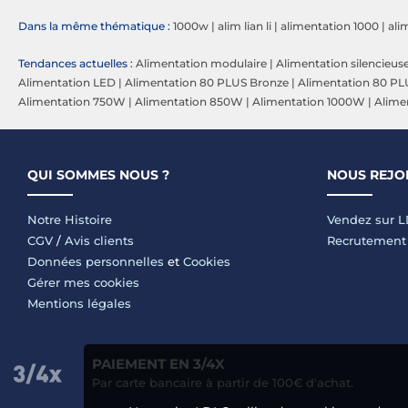
Dans la même thématique :
1000w
|
alim lian li
|
alimentation 1000
|
ali
Tendances actuelles :
Alimentation modulaire
|
Alimentation silencieus
Alimentation LED
|
Alimentation 80 PLUS Bronze
|
Alimentation 80 PL
Alimentation 750W
|
Alimentation 850W
|
Alimentation 1000W
|
Alime
QUI SOMMES NOUS ?
NOUS REJO
Notre Histoire
Vendez sur 
CGV
/
Avis clients
Recrutement
Données personnelles
et
Cookies
Gérer mes cookies
Mentions légales
PAIEMENT EN 3/4X
Par carte bancaire à partir de 100€ d'achat.