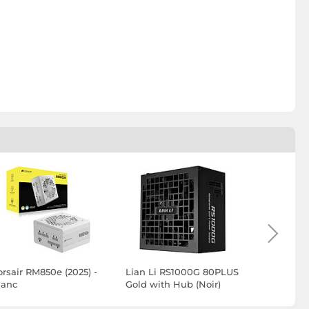
orsair RM850e (2025) -
Lian Li RS1000G 80PLUS
Lian Li E
lanc
Gold with Hub (Noir)
80PLUS Go
(Noir)