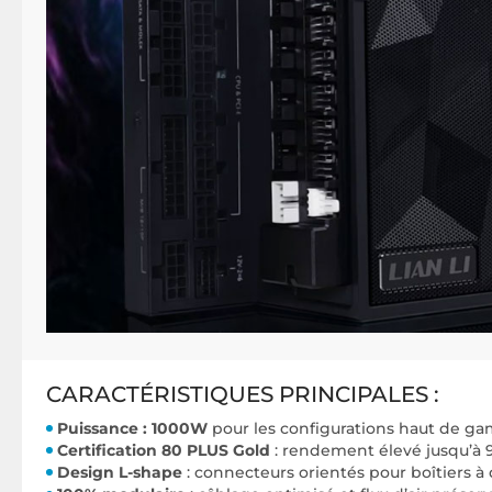
CARACTÉRISTIQUES PRINCIPALES :
Puissance : 1000W
pour les configurations haut de 
Certification 80 PLUS Gold
: rendement élevé jusqu’à 
Design L-shape
: connecteurs orientés pour boîtiers 