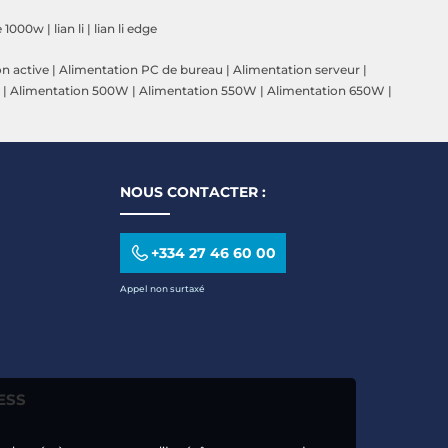
ge 1000w
|
lian li
|
lian li edge
n active
|
Alimentation PC de bureau
|
Alimentation serveur
|
|
Alimentation 500W
|
Alimentation 550W
|
Alimentation 650W
|
NOUS CONTACTER :
+334 27 46 60 00
Appel non surtaxé
ESS