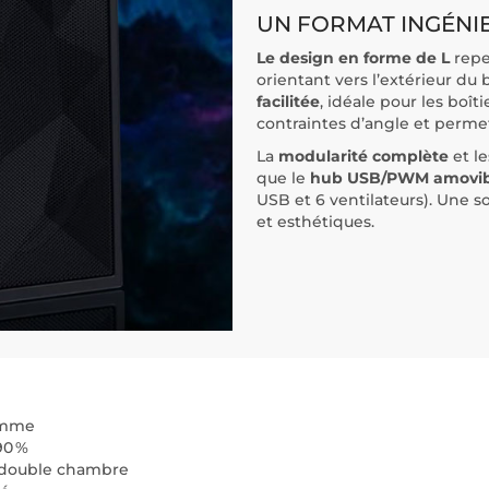
UN FORMAT INGÉNI
Le design en forme de L
repe
orientant vers l’extérieur du 
facilitée
, idéale pour les boî
contraintes d’angle et perm
La
modularité complète
et l
que le
hub USB/PWM amovib
USB et 6 ventilateurs). Une 
et esthétiques.
gamme
90 %
à double chambre