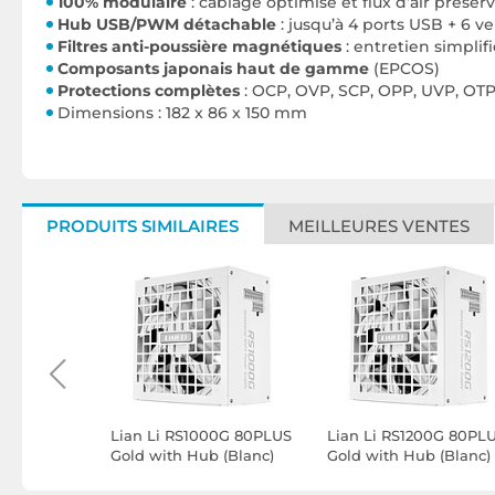
100% modulaire
: câblage optimisé et flux d’air préser
Hub USB/PWM détachable
: jusqu’à 4 ports USB + 6 ve
Filtres anti-poussière magnétiques
: entretien simplif
Composants japonais haut de gamme
(EPCOS)
Protections complètes
: OCP, OVP, SCP, OPP, UVP, OT
Dimensions : 182 x 86 x 150 mm
PRODUITS SIMILAIRES
MEILLEURES VENTES
0GLS
Lian Li RS1000G 80PLUS
Lian Li RS1200G 80PL
Gold with Hub (Blanc)
Gold with Hub (Blanc)