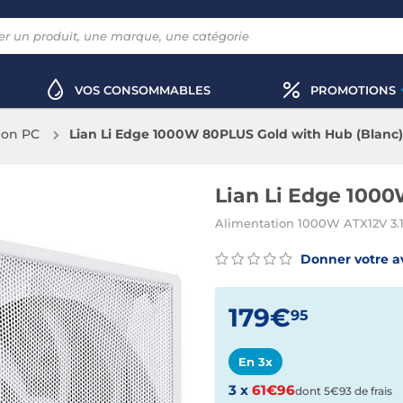
VOS CONSOMMABLES
PROMOTIONS
ion PC
Lian Li Edge 1000W 80PLUS Gold with Hub (Blanc)
Lian Li Edge 100
Alimentation 1000W ATX12V 3.1
Donner votre a
179€
95
En 3x
3 x
61€96
dont 5€93 de frais