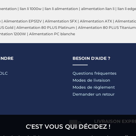
mentation
|
lian li 1000w
|
lian li alimentation
|
alimentation lian li
|
lian li ed
e
|
Alimentation EPS12V
|
Alimentation SFX
|
Alimentation ATX
|
Alimentatio
US Gold
|
Alimentation 80 PLUS Platinum
|
Alimentation 80 PLUS Titanium
ntation 1200W
|
Alimentation PC blanche
INDRE
BESOIN D'AIDE ?
LDLC
Questions fréquentes
Modes de livraison
Modes de règlement
Demander un retour
LIVRAISON EXPR
C'EST VOUS QUI DÉCIDEZ !