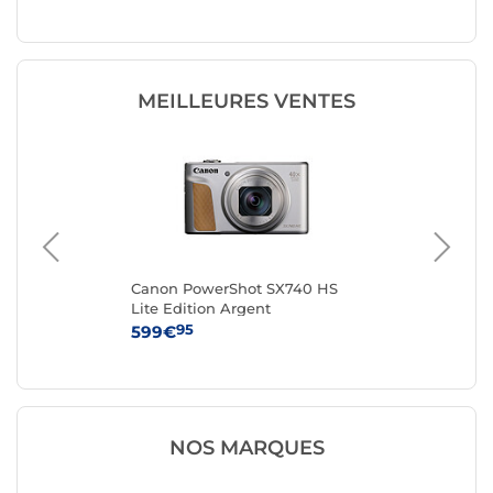
MEILLEURES VENTES
III
Canon PowerShot SX740 HS
Kod
Lite Edition Argent
95
599€
14
NOS MARQUES