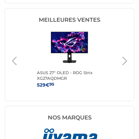
MEILLEURES VENTES
t
ASUS 27" OLED - ROG Strix
AO
XG27AQDMGR
95
529€
19
NOS MARQUES