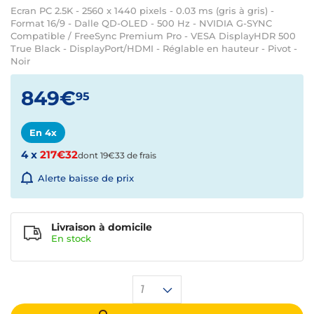
Ecran PC 2.5K - 2560 x 1440 pixels - 0.03 ms (gris à gris) -
Format 16/9 - Dalle QD-OLED - 500 Hz - NVIDIA G-SYNC
Compatible / FreeSync Premium Pro - VESA DisplayHDR 500
True Black - DisplayPort/HDMI - Réglable en hauteur - Pivot -
Noir
849€
95
En 4x
4 x
217€32
dont 19€33 de frais
Alerte baisse de prix
Livraison à domicile
En
stock
1