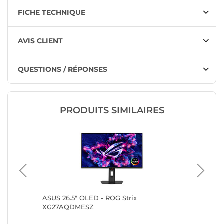
FICHE TECHNIQUE
AVIS CLIENT
QUESTIONS / RÉPONSES
PRODUITS SIMILAIRES
 QD-
ASUS 26.5" OLED - ROG Strix
ASUS 27
XG27AQDMESZ
XG27A