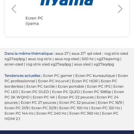
Ecran PC
Ecran P
iiyama
ASUS
Dans la même thématique :
asus 27
|
asus 27" qd-oled - rog strix oled
xg27aqdpg
|
asus rog strix
|
asus rog oled
|
500 hz
|
xg27aqwmg
|
ecran oled
|
rog strix oled xg27aqdpg
|
asus oled
|
xg27aqdpg
Tendances actuelles :
Ecran PC gamer
|
Ecran PC bureautique
|
Ecran
PC professionnel
|
Ecran PC incurvé
|
Ecran PC HDR
|
Ecran PC
borderless
|
Ecran PC tactile
|
Ecran portable
|
Ecran PC IPS
|
Ecran
PC LED
|
Ecran PC OLED
|
Ecran PC QLED
|
Ecran PC 1080p
|
Ecran
PC 2K WQHD
|
Ecran PC 4K
|
Écran PC 22 pouces
|
Ecran PC 24
pouces
|
Écran PC 27 pouces
|
Ecran PC 32 pouces
|
Ecran PC 16/9
|
Ecran PC 21/9
|
Ecran PC 32/9
|
Ecran PC 100 Hz
|
Ecran PC 120 Hz
|
Ecran PC 144 Hz
|
Ecran PC 240 Hz
|
Ecran PC 360 Hz
|
Ecran PC
HDMI 2.1