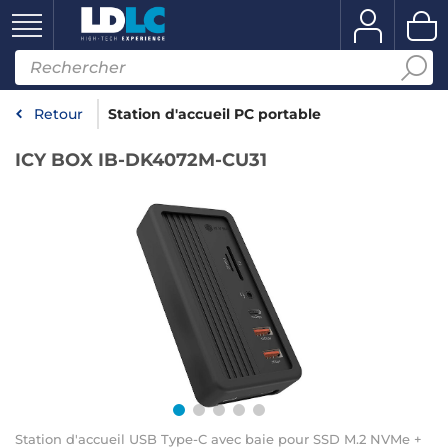
Retour
Station d'accueil PC portable
ICY BOX IB-DK4072M-CU31
Station d'accueil USB Type-C avec baie pour SSD M.2 NVMe +