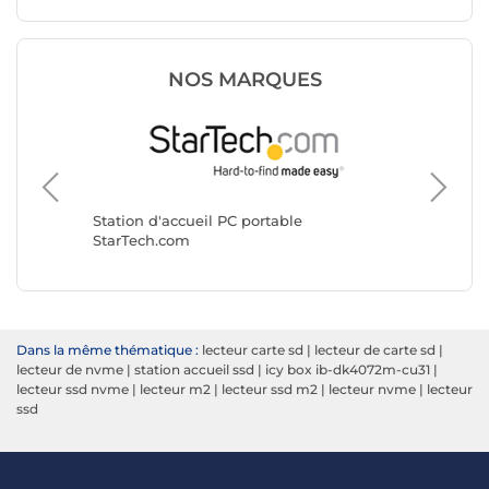
NOS MARQUES
Station 
i-tec
Station d'accueil PC portable
StarTech.com
Dans la même thématique :
lecteur carte sd
|
lecteur de carte sd
|
lecteur de nvme
|
station accueil ssd
|
icy box ib-dk4072m-cu31
|
lecteur ssd nvme
|
lecteur m2
|
lecteur ssd m2
|
lecteur nvme
|
lecteur
ssd