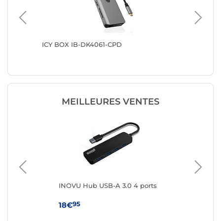
Mac
ICY BOX IB-DK4061-CPD
Belkin 
pour Ma
MEILLEURES VENTES
INOVU Hub USB-A 3.0 4 ports
IN
por
95
18€
7€