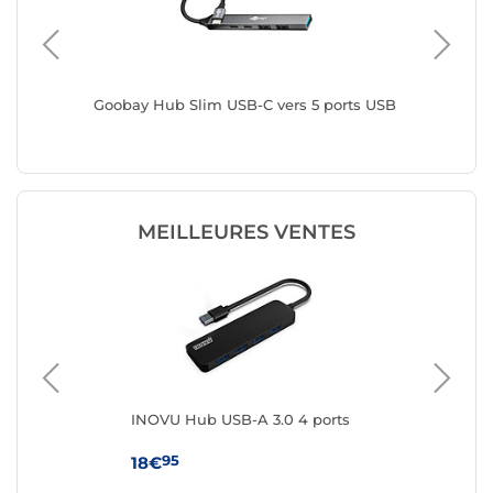
Goobay Hub Slim USB-C vers 5 ports USB
Goobay 
USB-A 3
MEILLEURES VENTES
INOVU Hub USB-A 3.0 4 ports
IN
por
95
18€
7€