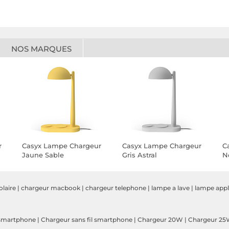
NOS MARQUES
r
Casyx Lampe Chargeur
Casyx Lampe Chargeur
C
Jaune Sable
Gris Astral
N
olaire
|
chargeur macbook
|
chargeur telephone
|
lampe a lave
|
lampe app
smartphone
|
Chargeur sans fil smartphone
|
Chargeur 20W
|
Chargeur 2