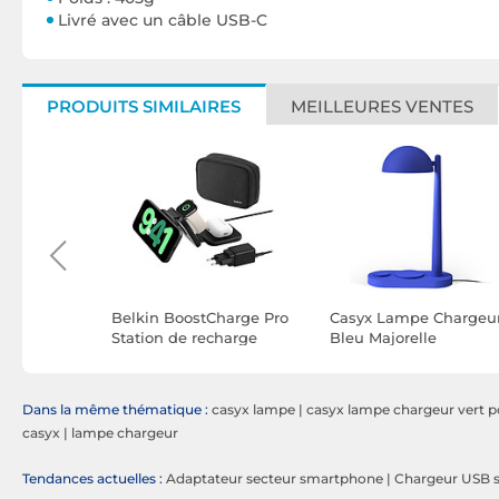
Livré avec un câble USB-C
PRODUITS SIMILAIRES
MEILLEURES VENTES
3-en-1 Noir
Belkin BoostCharge Pro
Casyx Lampe Chargeu
Station de recharge
Bleu Majorelle
aimantée 3-en-1
portable avec Qi2 (15 W)
Dans la même thématique :
casyx lampe
|
casyx lampe chargeur vert p
casyx
|
lampe chargeur
Tendances actuelles :
Adaptateur secteur smartphone
|
Chargeur USB 