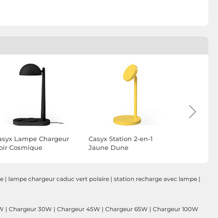
asyx Lampe Chargeur
Casyx Station 2-en-1
Casyx Stat
oir Cosmique
Jaune Dune
Rouge Rad
le
|
lampe chargeur caduc vert polaire
|
station recharge avec lampe
|
5W
|
Chargeur 30W
|
Chargeur 45W
|
Chargeur 65W
|
Chargeur 100W