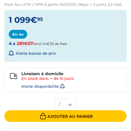
Pare-feu UTM / VPN 6 ports 100/1000 Mbps + 2 ports 2.5 GbE
1 099€
95
En 4x
4 x
281€07
dont 24€33 de frais
Alerte baisse de prix
Livraison à domicile
En stock dans + de
15 jours
Alerte disponibilité
1
AJOUTER AU PANIER