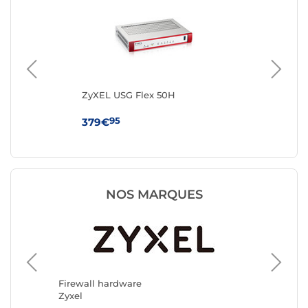
ZyXEL USG Flex 50H
Zy
pac
95
379€
44
NOS MARQUES
Firewal
D-Link
Firewall hardware
Zyxel