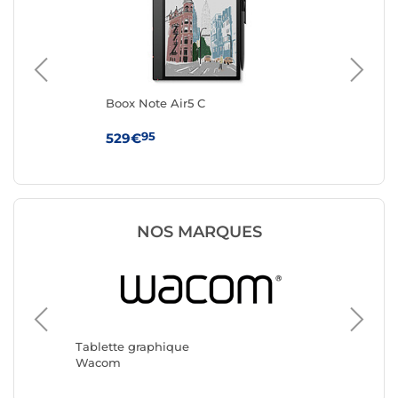
Boox Note Air5 C
Wa
95
529€
79
NOS MARQUES
Tablett
Boox
Tablette graphique
Wacom