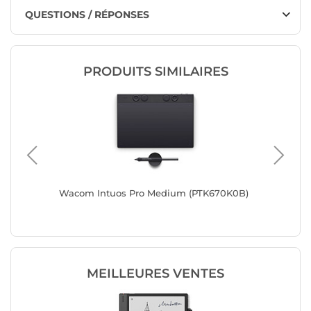
QUESTIONS / RÉPONSES
PRODUITS SIMILAIRES
Wacom Intuos Pro Medium (PTK670K0B)
Wacom I
MEILLEURES VENTES