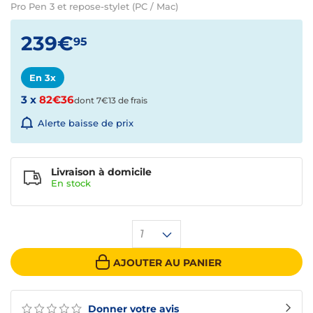
Pro Pen 3 et repose-stylet (PC / Mac)
239€
95
En 3x
3 x
82€36
dont 7€13 de frais
Alerte baisse de prix
Livraison à domicile
En
stock
1
AJOUTER AU PANIER
Donner votre avis