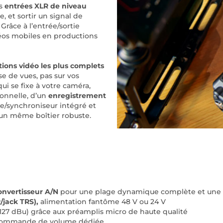
es
entrées XLR de niveau
, et sortir un signal de
râce à l’entrée/sortie
déos mobiles en productions
ions vidéo les plus complets
se de vues, pas sur vos
ui se fixe à votre caméra,
ionnelle, d’un
enregistrement
e/synchroniseur intégré et
n un même boîtier robuste.
convertisseur A/N
pour une plage dynamique complète et une 
jack TRS),
alimentation fantôme 48 V ou 24 V
−127 dBu) grâce aux préamplis micro de haute qualité
c commande de volume dédiée