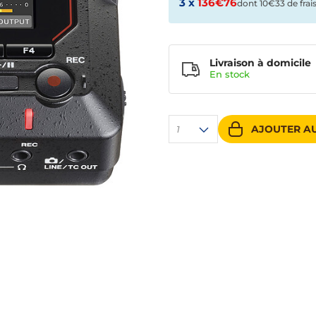
3 x
136€76
dont 10€33 de frai
Livraison à domicile
En
stock
AJOUTER AU
1