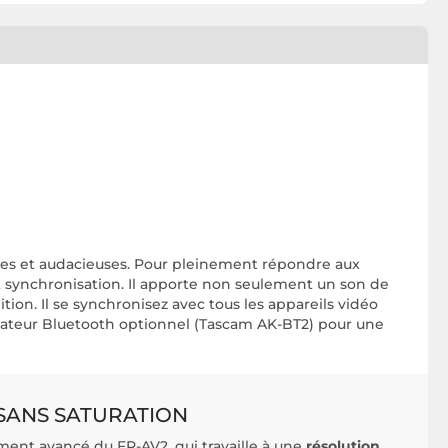
ntes et audacieuses. Pour pleinement répondre aux
t synchronisation. Il apporte non seulement un son de
tion. Il se synchronisez avec tous les appareils vidéo
adaptateur Bluetooth optionnel (Tascam AK-BT2) pour une
SANS SATURATION
ment avancé du FR-AV2, qui travaille à une
résolution