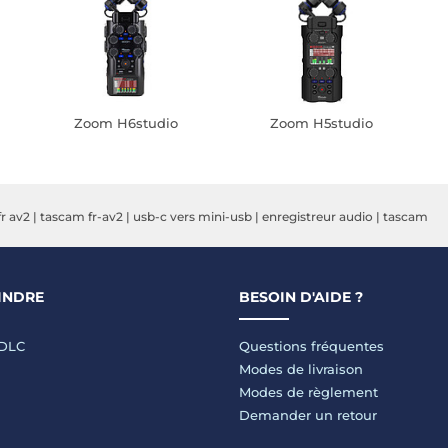
Zoom H6studio
Zoom H5studio
fr av2
|
tascam fr-av2
|
usb-c vers mini-usb
|
enregistreur audio
|
tascam
INDRE
BESOIN D'AIDE ?
LDLC
Questions fréquentes
Modes de livraison
Modes de règlement
Demander un retour