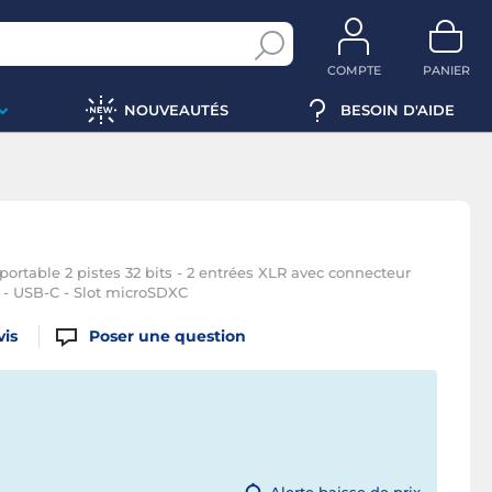
COMPTE
PANIER
NOUVEAUTÉS
BESOIN D'AIDE
ortable 2 pistes 32 bits - 2 entrées XLR avec connecteur
m - USB-C - Slot microSDXC
vis
Poser une question