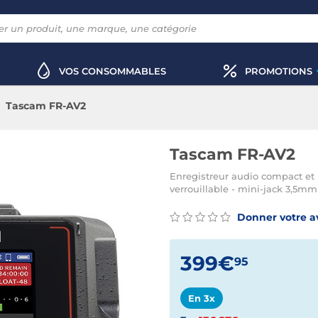
VOS CONSOMMABLES
PROMOTIONS
Tascam FR-AV2
Tascam FR-AV2
Enregistreur audio compact et p
verrouillable - mini-jack 3,5m
Donner votre a
399€
95
En 3x