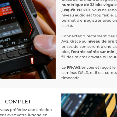
numérique de 32 bits virgule
jusqu’à 192 kH
z, vous ne ren
niveau audio est trop faible.
permet d’enregistrer avec 
clarté.
Connectez directement des
AV2. Grâce au
niveau de brui
prises de son seront d'une c
plus, l’
entrée stéréo sur mini
fil, des micros cravate ou tou
Le
FR-AV2
envoie et reçoit le
caméras DSLR, et il est compa
timecode.
ET COMPLET
us préfériez une création
ment avec votre iPhone en