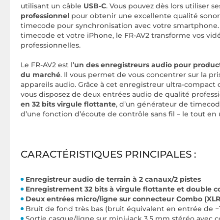
utilisant un câble
USB-C
. Vous pouvez dès lors utiliser s
professionnel
pour obtenir une excellente qualité sonore
timecode pour synchronisation avec votre smartphone. G
timecode et votre iPhone, le FR-AV2 transforme vos vi
professionnelles.
Le FR-AV2 est l’
un des
enregistreurs audio pour product
du marché
. Il vous permet de vous concentrer sur la pri
appareils audio. Grâce à cet enregistreur ultra-compact q
vous disposez de deux entrées audio de qualité profess
en 32 bits virgule flottante
, d’un générateur de timecod
d’une fonction d’écoute de contrôle sans fil – le tout e
CARACTÉRISTIQUES PRINCIPALES :
Enregistreur audio de terrain à 2 canaux/2 pistes
Enregistrement 32 bits à virgule flottante et double 
Deux entrées micro/ligne sur connecteur Combo (XLR/
Bruit de fond très bas (bruit équivalent en entrée de 
Sortie casque/ligne sur mini-jack 3,5 mm stéréo ave