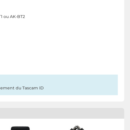
T1 ou AK-BT2
trement du Tascam ID